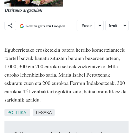
Utzitako argazkiak
Entzun
Itzuli
Gehitu gaitzazu Googlen
Eguberrietako erosketekin batera herriko komertzianteek
txartel batzuk banatu zituzten beraien bezeroen artean,
1.000, 300 eta 200 euroko txekeak zozketatzeko. Mila
euroko lehenbiziko saria, Maria Isabel Perotxenak
eskuratu zuen eta 200 eurokoa Fermin Indakoetxeak. 300
eurokoa 451 zenbakiari egokitu zaio, baina oraindik ez da
saridunik azaldu.
POLITIKA
LESAKA