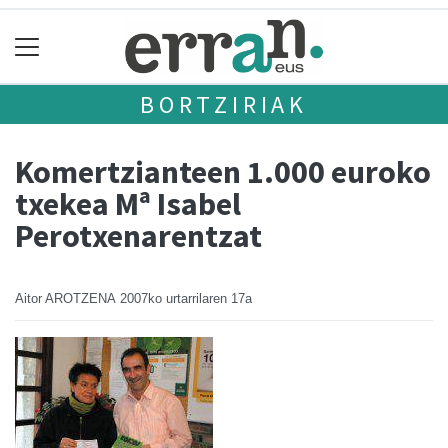
BORTZIRIAK
Komertzianteen 1.000 euroko
txekea Mª Isabel
Perotxenarentzat
Aitor AROTZENA
2007ko urtarrilaren 17a