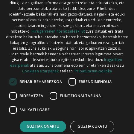
ditugu zure gailuan informazioa gordetzeko eta eskuratzeko, eta
Xorroxin irratia | Lesaka | T. 948638288
datu pertsonalak tratatzeko (adibidez, zure IP helbidea,
identifikatzaile bakarrak eta nabigazio-datuak), iragarki eta eduki
pertsonalizatuak eskaintzeko, iragarkiak eta edukia neurtzeko,
audientziaren inguruko ikuspegiak lortzeko eta zerbitzuak
hobetzeko.
Hirugarrenen hornitzaileek (3)
zure datuak ere trata
ditzakete helburu hauetarako eta beste batzuetarako, besteak beste
Codesyntaxek garatua
kokapen geografiko zehatzeko datuak eta gailuaren ezaugarriak
erabiliz. Zure aukerak webgune honi soilik aplikatzen zaizkio.
Hornitzaile batzuek baimena beharrean interes legitimoa oinarri
gisa erabil dezakete; aurka egiteko eskubidea duzu
Iragarkien
ezarpenak
atalean. Zure baimena edozein unetan ken dezakezu
Cookieen ezarpenak
atalean.
Pribatutasun-politika
HONI BURUZ
LEGE OHARRA
PUBLIZITATEA
BEHAR-BEHARREZKOA
ERRENDIMENDUA
ARAUAK
HARREMANETARAKO
RSS
BIDERATZEA
FUNTZIONALTASUNA
SAILKATU GABE
GUZTIAK ONARTU
GUZTIAK UKATU