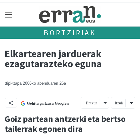
BORTZIRIAK
Elkartearen jarduerak
ezagutarazteko eguna
ttipi-ttapa
2006ko abenduaren 26a
Entzun
Itzuli
Gehitu gaitzazu Googlen
Goiz partean antzerki eta bertso
tailerrak egonen dira