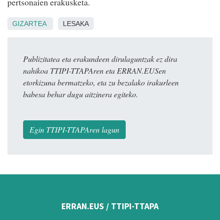
pertsonaien erakusketa.
GIZARTEA
LESAKA
Publizitatea eta erakundeen dirulaguntzak ez dira
nahikoa TTIPI-TTAPAren eta ERRAN.EUSen
etorkizuna bermatzeko, eta zu bezalako irakurleen
babesa behar dugu aitzinera egiteko.
Egin TTIPI-TTAPAren lagun
ERRAN.EUS / TTIPI-TTAPA