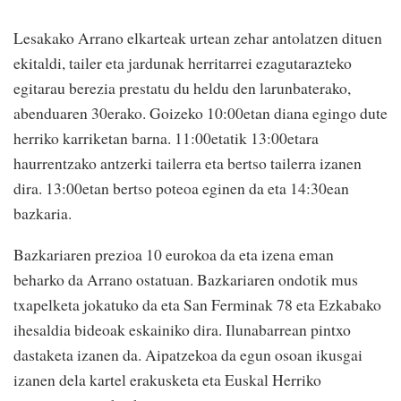
Lesakako Arrano elkarteak urtean zehar antolatzen dituen
ekitaldi, tailer eta jardunak herritarrei ezagutarazteko
egitarau berezia prestatu du heldu den larunbaterako,
abenduaren 30erako. Goizeko 10:00etan diana egingo dute
herriko karriketan barna. 11:00etatik 13:00etara
haurrentzako antzerki tailerra eta bertso tailerra izanen
dira. 13:00etan bertso poteoa eginen da eta 14:30ean
bazkaria.
Bazkariaren prezioa 10 eurokoa da eta izena eman
beharko da Arrano ostatuan. Bazkariaren ondotik mus
txapelketa jokatuko da eta San Ferminak 78 eta Ezkabako
ihesaldia bideoak eskainiko dira. Ilunabarrean pintxo
dastaketa izanen da. Aipatzekoa da egun osoan ikusgai
izanen dela kartel erakusketa eta Euskal Herriko