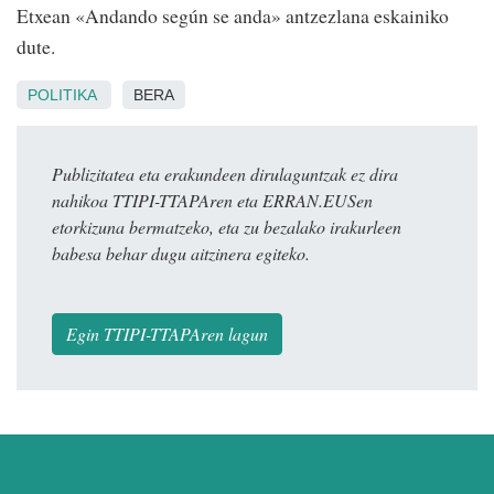
Etxean «Andando según se anda» antzezlana eskainiko
dute.
POLITIKA
BERA
Publizitatea eta erakundeen dirulaguntzak ez dira
nahikoa TTIPI-TTAPAren eta ERRAN.EUSen
etorkizuna bermatzeko, eta zu bezalako irakurleen
babesa behar dugu aitzinera egiteko.
Egin TTIPI-TTAPAren lagun