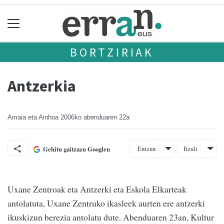
BORTZIRIAK
Antzerkia
Amaia eta Ainhoa
2006ko abenduaren 22a
Entzun
Itzuli
Gehitu gaitzazu Googlen
Uxane Zentroak eta Antzerki eta Eskola Elkarteak
antolatuta, Uxane Zentruko ikasleek aurten ere antzerki
ikuskizun berezia antolatu dute. Abenduaren 23an, Kultur