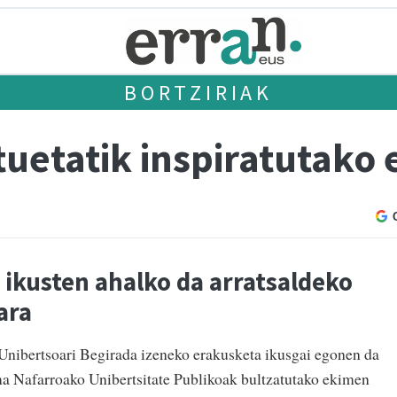
BORTZIRIAK
tuetatik inspiratutako
e ikusten ahalko da arratsaldeko
ara
n Unibertsoari Begirada izeneko erakusketa ikusgai egonen da
a Nafarroako Unibertsitate Publikoak bultzatutako ekimen