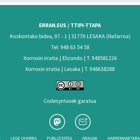
ERRAN.EUS / TTIPI-TTAPA
Koskontako bidea, 07 - 1 | 31770 LESAKA (Nafarroa)
Tel: 948 63 54 58
Xorroxin irratia | Elizondo | T. 948581226
Xorroxin irratia | Lesaka | T. 948638288
Codesyntaxek garatua
Z
LEGE OHARRA
PUBLIZITATEA
ARAUAK
HARREMANETAR