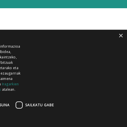
×
 informazioa
lbidea,
skaintzeko,
rbitzuak
etarako eta
 ezaugarriak
 baimena
zu
Iragarkien
k
atalean.
EITIA GUKA
AZKOITIA GUKA
BARRENA
GUKA
GUKA TELEBISTA
HIRUKA
SUNA
SAILKATU GABE
Z GUKA
ZUMAIA GUKA
28 KANALA