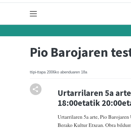
Pio Barojaren tes
ttipi-ttapa
2006ko abenduaren 18a
Urtarrilaren 5a art
18:00etatik 20:00et
Urtarrilaren 5a arte, Pio Barojare
Berako Kultur Etxean. Obra bildum