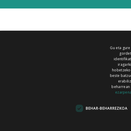
Gu eta gure
gordet
identifika
iragark
hobetzeko
beste batzu
erabili
beharrean 
ezarpen
AIARALDEA
AIKOR
AIURRI
ALEA
BEGITU
ERRAN
EUSKALERRIA IRRA
BEHAR-BEHARREZKOA
KRONIKA
MAILOPE
NOAUA
O