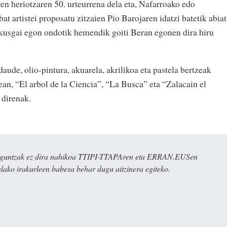
aren heriotzaren 50. urteurrena dela eta, Nafarroako edo
at artistei proposatu zitzaien Pio Barojaren idatzi batetik abia
 ikusgai egon ondotik hemendik goiti Beran egonen dira hiru
aude, olio-pintura, akuarela, akrilikoa eta pastela bertzeak
tean, “El arbol de la Ciencia”, “La Busca” eta “Zalacain el
 direnak.
ulaguntzak ez dira nahikoa TTIPI-TTAPAren eta ERRAN.EUSen
alako irakurleen babesa behar dugu aitzinera egiteko.