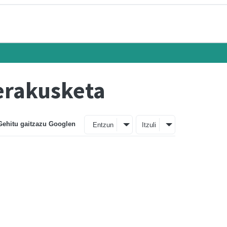
 erakusketa
Gehitu gaitzazu Googlen
Entzun
Itzuli