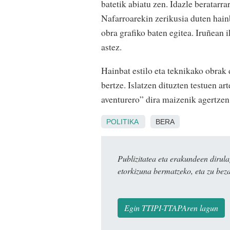
batetik abiatu zen. Idazle beratarr
Nafarroarekin zerikusia duten hainb
obra grafiko baten egitea. Iruñean
astez.
Hainbat estilo eta teknikako obrak d
bertze. Islatzen dituzten testuen ar
aventurero” dira maizenik agertzen
POLITIKA
BERA
Publizitatea eta erakundeen dir
etorkizuna bermatzeko, eta zu bez
Egin TTIPI-TTAPAren lagun