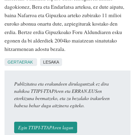
dagokionez, Bera eta Endarlatsa artekoa, ez dute aipatu,
baina Nafarroa eta Gipuzkoa arteko zubirako 11 milioi
euroko abonua onartu dute, azpiegiturak kostako den
erdia. Bertze erdia Gipuzkoako Foru Aldundiaren esku
egonen da bi alderdiek 2004ko maiatzean sinatutako
hitzarmenean adostu bezala.
GERTAERAK
LESAKA
Publizitatea eta erakundeen dirulaguntzak ez dira
nahikoa TTIPI-TTAPAren eta ERRAN.EUSen
etorkizuna bermatzeko, eta zu bezalako irakurleen
babesa behar dugu aitzinera egiteko.
Egin TTIPI-TTAPAren lagun