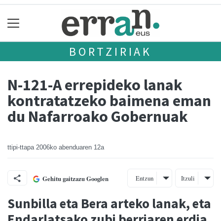
BORTZIRIAK
N-121-A errepideko lanak
kontratatzeko baimena eman
du Nafarroako Gobernuak
ttipi-ttapa
2006ko abenduaren 12a
Entzun
Itzuli
Gehitu gaitzazu Googlen
Sunbilla eta Bera arteko lanak, eta
Endarlatsako zubi berriaren erdia