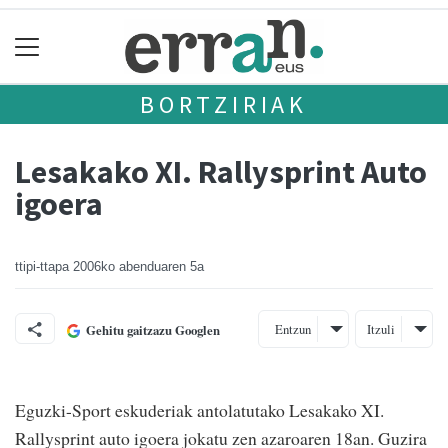
BORTZIRIAK
Lesakako XI. Rallysprint Auto
igoera
ttipi-ttapa
2006ko abenduaren 5a
Entzun
Itzuli
Gehitu gaitzazu Googlen
Eguzki-Sport eskuderiak antolatutako Lesakako XI.
Rallysprint auto igoera jokatu zen azaroaren 18an. Guzira