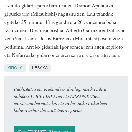
57 auto gidarik parte hartu zuten. Ramon Apalantza
gipuzkoarra (Mitsubishi) nagusitu zen. Lau txandak
egiteko 25 minutu, 48 segundu eta 20 zentesima behar
izan zituen. Bigarren postua, Alberto Garrazarentzat izan
zen (Seat Leon). Jesus Barrenak (Mitsubishi) osatu zuen
podiuma. Arreko gidariak Igor semea izan zuen kopiloto
eta Nafarroako gidari onenaren saria ere eskuratu zuen.
KIROLA
LESAKA
Publizitatea eta erakundeen dirulaguntzak ez dira
nahikoa TTIPI-TTAPAren eta ERRAN.EUSen
etorkizuna bermatzeko, eta zu bezalako irakurleen
babesa behar dugu aitzinera egiteko.
Egin TTIPI-TTAPAren lagun