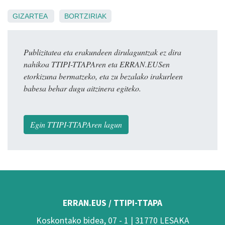
GIZARTEA
BORTZIRIAK
Publizitatea eta erakundeen dirulaguntzak ez dira
nahikoa TTIPI-TTAPAren eta ERRAN.EUSen
etorkizuna bermatzeko, eta zu bezalako irakurleen
babesa behar dugu aitzinera egiteko.
Egin TTIPI-TTAPAren lagun
ERRAN.EUS / TTIPI-TTAPA
Koskontako bidea, 07 - 1 | 31770 LESAKA