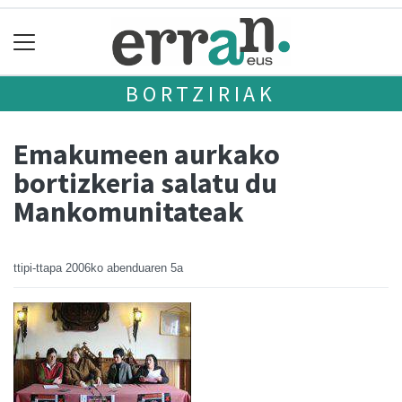
BORTZIRIAK
Emakumeen aurkako
bortizkeria salatu du
Mankomunitateak
ttipi-ttapa
2006ko abenduaren 5a