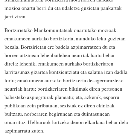
mozioa onartu berri du eta udaletxe guzietan pankartak
jarri ziren.
Bortzirietako Mankomunitateak onartutako mozioak,
emakumeen aurkako bortizkeria, munduko leku guzietan
bezala, Bortzirietan ere badela azpimarratzen du eta
horren aitzinean lehenbailehen neurriak hartu behar
direla: lehenik, emakumeen aurkako bortizkeriaren
larritasunaz gizartea kontzientziatu eta salatua izan dadila
lortu; emakumeen aurkako bortizkeria desagerrarazteko
neurriak hartu; bortizkeriaren biktimak diren pertsonen
babesteko azpiegiturak planeatu; eta, azkenik, esparru
publikoan zein pribatuan, sexistak ez diren ekintzak
bultzatu, norberaren begirunean eta duintasunean
oinarrituz. Helburuok lortzeko denon elkarlana behar dela
azpimarratu zuten.