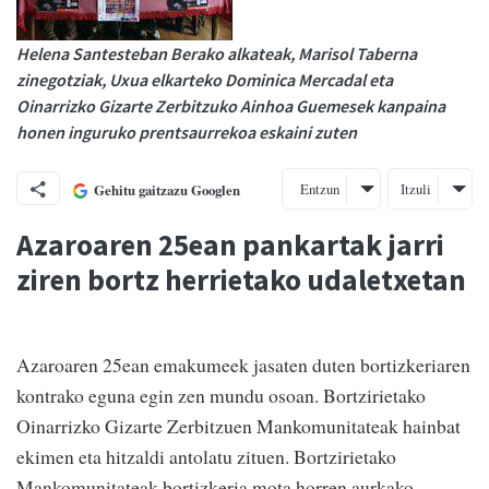
Helena Santesteban Berako alkateak, Marisol Taberna
zinegotziak, Uxua elkarteko Dominica Mercadal eta
Oinarrizko Gizarte Zerbitzuko Ainhoa Guemesek kanpaina
honen inguruko prentsaurrekoa eskaini zuten
Entzun
Itzuli
Gehitu gaitzazu Googlen
Azaroaren 25ean pankartak jarri
ziren bortz herrietako udaletxetan
Azaroaren 25ean emakumeek jasaten duten bortizkeriaren
kontrako eguna egin zen mundu osoan. Bortzirietako
Oinarrizko Gizarte Zerbitzuen Mankomunitateak hainbat
ekimen eta hitzaldi antolatu zituen. Bortzirietako
Mankomunitateak bortizkeria mota horren aurkako