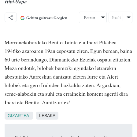
ttipi-ttapa
Entzun
Itzuli
Gehitu gaitzazu Googlen
Morronekobordako Benito Tainta eta Inaxi Pikabea
1946ko azaroaren 19an esposatu ziren. Egun berean, baina
60 urte beranduago, Diamantezko Ezteiak ospatu zituzten.
Meza ondotik, bilobek bereziki egindako letrarekin
abestutako Aurreskua dantzatu zieten Iurre eta Aiert
bilobek eta gero Irubiden bazkaldu zuten. Argazkian,
seme-alabekin eta suhi eta errainekin kontent agerdi dira
Inaxi eta Benito. Aunitz urtez!
GIZARTEA
LESAKA