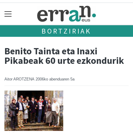
BORTZIRIAK
Benito Tainta eta Inaxi
Pikabeak 60 urte ezkondurik
Aitor AROTZENA
2006ko abenduaren 5a