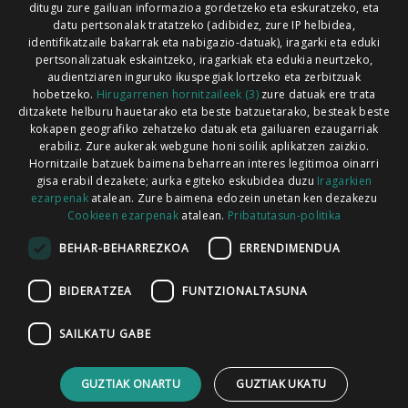
ditugu zure gailuan informazioa gordetzeko eta eskuratzeko, eta
Xorroxin irratia | Lesaka | T. 948638288
datu pertsonalak tratatzeko (adibidez, zure IP helbidea,
identifikatzaile bakarrak eta nabigazio-datuak), iragarki eta eduki
pertsonalizatuak eskaintzeko, iragarkiak eta edukia neurtzeko,
audientziaren inguruko ikuspegiak lortzeko eta zerbitzuak
hobetzeko.
Hirugarrenen hornitzaileek (3)
zure datuak ere trata
ditzakete helburu hauetarako eta beste batzuetarako, besteak beste
Codesyntaxek garatua
kokapen geografiko zehatzeko datuak eta gailuaren ezaugarriak
erabiliz. Zure aukerak webgune honi soilik aplikatzen zaizkio.
Hornitzaile batzuek baimena beharrean interes legitimoa oinarri
gisa erabil dezakete; aurka egiteko eskubidea duzu
Iragarkien
ezarpenak
atalean. Zure baimena edozein unetan ken dezakezu
Cookieen ezarpenak
atalean.
Pribatutasun-politika
HONI BURUZ
LEGE OHARRA
PUBLIZITATEA
BEHAR-BEHARREZKOA
ERRENDIMENDUA
ARAUAK
HARREMANETARAKO
RSS
BIDERATZEA
FUNTZIONALTASUNA
SAILKATU GABE
GUZTIAK ONARTU
GUZTIAK UKATU