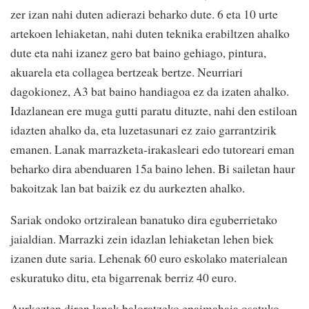
zer izan nahi duten adierazi beharko dute. 6 eta 10 urte
artekoen lehiaketan, nahi duten teknika erabiltzen ahalko
dute eta nahi izanez gero bat baino gehiago, pintura,
akuarela eta collagea bertzeak bertze. Neurriari
dagokionez, A3 bat baino handiagoa ez da izaten ahalko.
Idazlanean ere muga gutti paratu dituzte, nahi den estiloan
idazten ahalko da, eta luzetasunari ez zaio garrantzirik
emanen. Lanak marrazketa-irakasleari edo tutoreari eman
beharko dira abenduaren 15a baino lehen. Bi sailetan haur
bakoitzak lan bat baizik ez du aurkezten ahalko.
Sariak ondoko ortziralean banatuko dira eguberrietako
jaialdian. Marrazki zein idazlan lehiaketan lehen biek
izanen dute saria. Lehenak 60 euro eskolako materialean
eskuratuko ditu, eta bigarrenak berriz 40 euro.
Aurkezten diren lanak baloratzeko epaimahaia osatuko