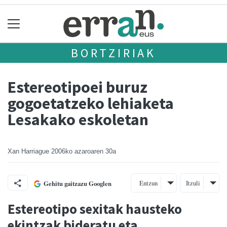
BORTZIRIAK
Estereotipoei buruz
gogoetatzeko lehiaketa
Lesakako eskoletan
Xan Harriague
2006ko azaroaren 30a
Entzun
Itzuli
Gehitu gaitzazu Googlen
Estereotipo sexitak hausteko
ekintzak bideratu eta