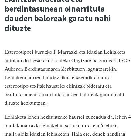
berdintasunean oinarrituta
dauden baloreak garatu nahi
dituzte
Estereotipoei buruzko I. Marrazki eta Idazlan Lehiaketa
antolatu du Lesakako Udaleko Ongizate batzordeak, ISOS
Aukeren Berdintasunaren Zerbitzuen laguntzarekin.
Lehiaketa horren bitartez, ikastetxeetatik abiatuz,
estereotipo sexitak hausteko ekintzak bideratu eta
berdintasunean oinarrituta dauden baloreak garatu nahi
dituzte hezkuntzan.
Lehiaketa lehen hezkuntzako haurrei zuzendua da, lehen 4
mailak marrazki lehiaketan sartuko dira, eta 5. eta 6 .
maila aldiz idazlan lehiaketan. Hala ere, denek handitan