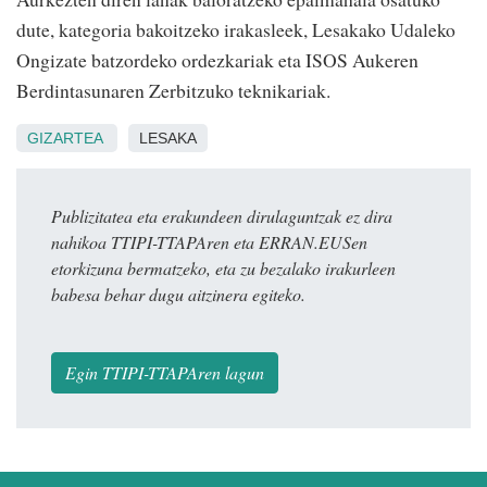
dute, kategoria bakoitzeko irakasleek, Lesakako Udaleko
Ongizate batzordeko ordezkariak eta ISOS Aukeren
Berdintasunaren Zerbitzuko teknikariak.
GIZARTEA
LESAKA
Publizitatea eta erakundeen dirulaguntzak ez dira
nahikoa TTIPI-TTAPAren eta ERRAN.EUSen
etorkizuna bermatzeko, eta zu bezalako irakurleen
babesa behar dugu aitzinera egiteko.
Egin TTIPI-TTAPAren lagun