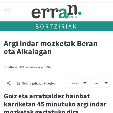
BORTZIRIAK
Argi indar mozketak Beran
eta Alkaiagan
ttipi-ttapa
2006ko azaroaren 29a
Entzun
Itzuli
Gehitu gaitzazu Googlen
Goiz eta arratsaldez hainbat
karriketan 45 minutuko argi indar
mozketak gertatuko dira