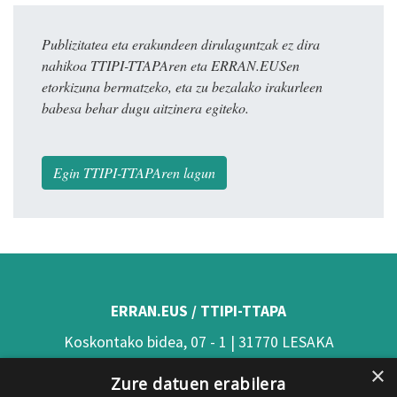
Publizitatea eta erakundeen dirulaguntzak ez dira
nahikoa TTIPI-TTAPAren eta ERRAN.EUSen
etorkizuna bermatzeko, eta zu bezalako irakurleen
babesa behar dugu aitzinera egiteko.
Egin TTIPI-TTAPAren lagun
ERRAN.EUS / TTIPI-TTAPA
Koskontako bidea, 07 - 1 | 31770 LESAKA
×
(Nafarroa)
Zure datuen erabilera