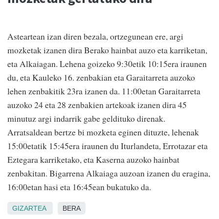
Asteartean izan diren bezala, ortzegunean ere, argi
mozketak izanen dira Berako hainbat auzo eta karriketan,
eta Alkaiagan. Lehena goizeko 9:30etik 10:15era iraunen
du, eta Kauleko 16. zenbakian eta Garaitarreta auzoko
lehen zenbakitik 23ra izanen da. 11:00etan Garaitarreta
auzoko 24 eta 28 zenbakien artekoak izanen dira 45
minutuz argi indarrik gabe geldituko direnak.
Arratsaldean bertze bi mozketa eginen dituzte, lehenak
15:00etatik 15:45era iraunen du Iturlandeta, Errotazar eta
Eztegara karriketako, eta Kaserna auzoko hainbat
zenbakitan. Bigarrena Alkaiaga auzoan izanen du eragina,
16:00etan hasi eta 16:45ean bukatuko da.
GIZARTEA
BERA