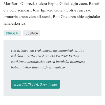
Mariñori. Ohorezko sakea Pepita Goiak egin zuen. Berari
eta bere semeari, Jose Ignacio Goia «Gofi»ri urrezko
armarria eman zien alkateak, Beti Gazteren alde egindako
lana eskertuz.
KIROLA
LESAKA
Publizitatea eta erakundeen dirulaguntzak ez dira
nahikoa TTIPI-TTAPAren eta ERRAN.EUSen
etorkizuna bermatzeko, eta zu bezalako irakurleen
babesa behar dugu aitzinera egiteko.
Egin TTIPI-TTAPAren lagun