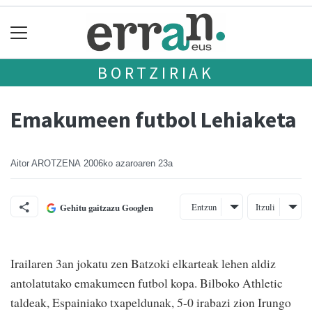
BORTZIRIAK
Emakumeen futbol Lehiaketa
Aitor AROTZENA
2006ko azaroaren 23a
Entzun
Itzuli
Gehitu gaitzazu Googlen
Irailaren 3an jokatu zen Batzoki elkarteak lehen aldiz
antolatutako emakumeen futbol kopa. Bilboko Athletic
taldeak, Espainiako txapeldunak, 5-0 irabazi zion Irungo