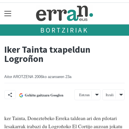
BORTZIRIAK
Iker Tainta txapeldun
Logroñon
Aitor AROTZENA
2006ko azaroaren 23a
Entzun
Itzuli
Gehitu gaitzazu Googlen
ker Tainta, Doneztebeko Erreka taldean ari den pilotari
lesakarrak irabazi du Logroñoko El Cortijo auzoan jokatu