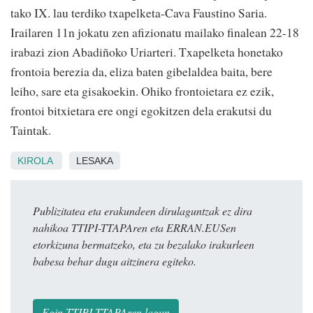
tako IX. lau terdiko txapelketa-Cava Faustino Saria.
Irailaren 11n jokatu zen afizionatu mailako finalean 22-18
irabazi zion Abadiñoko Uriarteri. Txapelketa honetako
frontoia berezia da, eliza baten gibelaldea baita, bere
leiho, sare eta gisakoekin. Ohiko frontoietara ez ezik,
frontoi bitxietara ere ongi egokitzen dela erakutsi du
Taintak.
KIROLA
LESAKA
Publizitatea eta erakundeen dirulaguntzak ez dira
nahikoa TTIPI-TTAPAren eta ERRAN.EUSen
etorkizuna bermatzeko, eta zu bezalako irakurleen
babesa behar dugu aitzinera egiteko.
Egin TTIPI-TTAPAren lagun