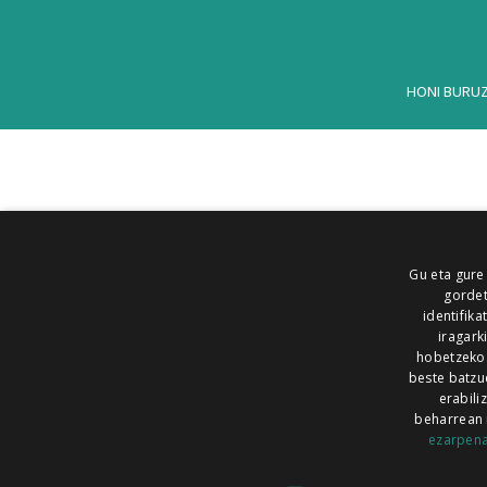
HONI BURU
Gu eta gure
gordet
identifika
iragark
hobetzeko
beste batzu
erabili
beharrean 
ezarpen
AIARALDEA
AIKOR
AIURRI
ALEA
BEGITU
ERRAN
EUSKALERRIA IRRA