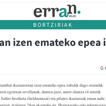
BORTZIRIAK
tan izen emateko epea 
ainbat ikastaroetan izen emateko epea zabalik dago oraindik.
aren egoitzan sevillanak, dantza-jazz, aurre-dantza (4 urtetik
, ballet-heziketa (helduentzat) eta pilates ikastaroak eman nahi
onetan, irailaren 24an akautuko da. Horretarako edo informazio