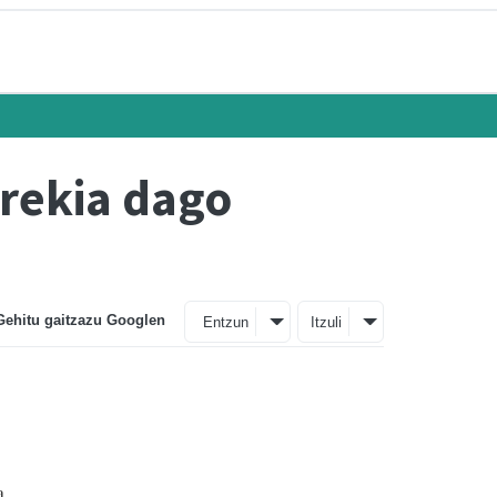
irekia dago
Gehitu gaitzazu Googlen
Entzun
Itzuli
a