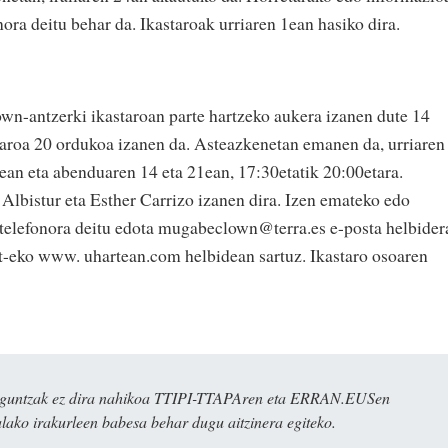
ra deitu behar da. Ikastaroak urriaren 1ean hasiko dira.
wn-antzerki ikastaroan parte hartzeko aukera izanen dute 14
staroa 20 ordukoa izanen da. Asteazkenetan emanen da, urriaren
0ean eta abenduaren 14 eta 21ean, 17:30etatik 20:00etara.
lbistur eta Esther Carrizo izanen dira. Izen emateko edo
telefonora deitu edota mugabeclown@terra.es e-posta helbider
net-eko www. uhartean.com helbidean sartuz. Ikastaro osoaren
ulaguntzak ez dira nahikoa TTIPI-TTAPAren eta ERRAN.EUSen
alako irakurleen babesa behar dugu aitzinera egiteko.