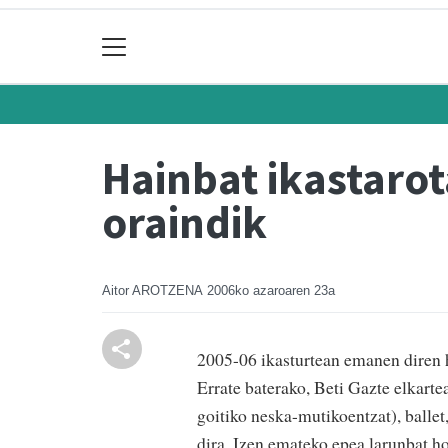
Hainbat ikastaro
oraindik
Aitor AROTZENA
2006ko azaroaren 23a
2005-06 ikasturtean emanen diren h
Errate baterako, Beti Gazte elkarte
goitiko neska-mutikoentzat), ballet
dira. Izen emateko epea larunbat h