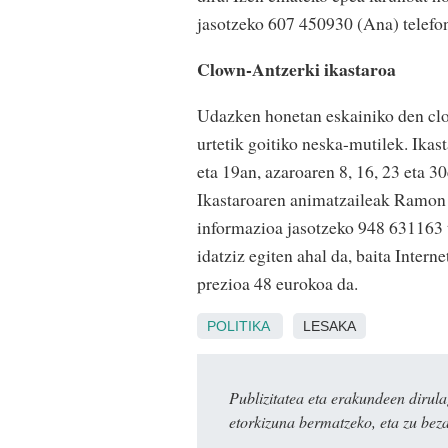
jasotzeko 607 450930 (Ana) telefono
Clown-Antzerki ikastaroa
Udazken honetan eskainiko den clo
urtetik goitiko neska-mutilek. Ika
eta 19an, azaroaren 8, 16, 23 eta 3
Ikastaroaren animatzaileak Ramon A
informazioa jasotzeko 948 631163 
idatziz egiten ahal da, baita Inter
prezioa 48 eurokoa da.
POLITIKA
LESAKA
Publizitatea eta erakundeen dir
etorkizuna bermatzeko, eta zu bez