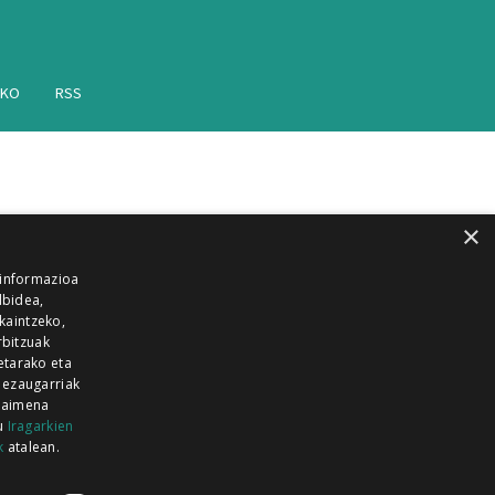
AKO
RSS
×
 informazioa
lbidea,
skaintzeko,
rbitzuak
etarako eta
 ezaugarriak
 baimena
zu
Iragarkien
k
atalean.
EITIA GUKA
AZKOITIA GUKA
BARRENA
GUKA
GUKA TELEBISTA
HIRUKA