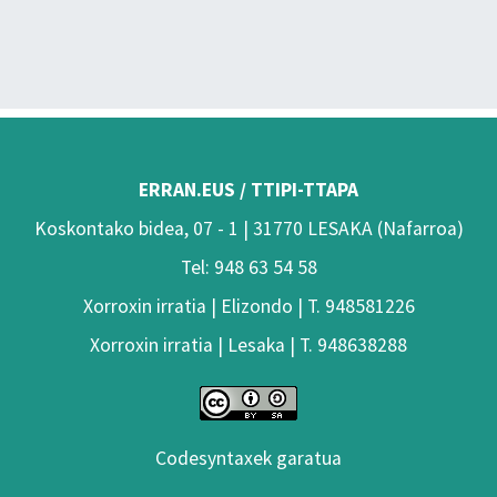
ERRAN.EUS / TTIPI-TTAPA
Koskontako bidea, 07 - 1 | 31770 LESAKA (Nafarroa)
Tel: 948 63 54 58
Xorroxin irratia | Elizondo | T. 948581226
Xorroxin irratia | Lesaka | T. 948638288
Codesyntaxek garatua