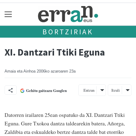
BORTZIRIAK
XI. Dantzari Ttiki Eguna
Amaia eta Ainhoa
2006ko azaroaren 23a
Entzun
Itzuli
Gehitu gaitzazu Googlen
Datorren irailaren 25ean ospatuko da XI. Dantzari Ttiki
Eguna. Gure Txokoa dantza taldearekin batera, Añorga,
Zaldibia eta eskualdeko bertze dantza talde bat etorriko