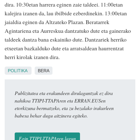
dira. 10:30etan harrera eginen zaie taldeei. 11:00etan
kalejira izanen da, lau ibilbide ezberdinekin. 13:00etan
jaialdia eginen da Altzateko Plazan. Beratarrek
Agintariena eta Aurreskua dantzatuko dute eta gainerako
taldeek dantza bana eskainiko dute. Dantzariek herriko
etxeetan bazkalduko dute eta arratsaldean haurrentzat
herri kirolak izanen dira.
POLITIKA
BERA
Publizitatea eta erakundeen dirulaguntzak ez dira
nahikoa TTIPI-TTAPAren eta ERRAN.EUSen
etorkizuna bermatzeko, eta zu bezalako irakurleen
babesa behar dugu aitzinera egiteko.
Egin TTIPI-TTAPAren lagun