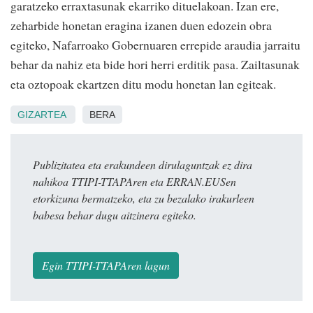
garatzeko erraxtasunak ekarriko dituelakoan. Izan ere,
zeharbide honetan eragina izanen duen edozein obra
egiteko, Nafarroako Gobernuaren errepide araudia jarraitu
behar da nahiz eta bide hori herri erditik pasa. Zailtasunak
eta oztopoak ekartzen ditu modu honetan lan egiteak.
GIZARTEA
BERA
Publizitatea eta erakundeen dirulaguntzak ez dira
nahikoa TTIPI-TTAPAren eta ERRAN.EUSen
etorkizuna bermatzeko, eta zu bezalako irakurleen
babesa behar dugu aitzinera egiteko.
Egin TTIPI-TTAPAren lagun