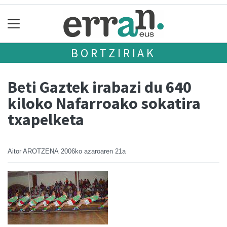
BORTZIRIAK
Beti Gaztek irabazi du 640
kiloko Nafarroako sokatira
txapelketa
Aitor AROTZENA
2006ko azaroaren 21a