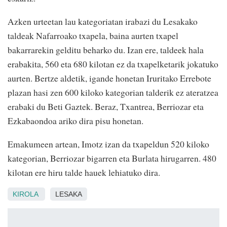
Azken urteetan lau kategoriatan irabazi du Lesakako
taldeak Nafarroako txapela, baina aurten txapel
bakarrarekin gelditu beharko du. Izan ere, taldeek hala
erabakita, 560 eta 680 kilotan ez da txapelketarik jokatuko
aurten. Bertze aldetik, igande honetan Iruritako Errebote
plazan hasi zen 600 kiloko kategorian talderik ez ateratzea
erabaki du Beti Gaztek. Beraz, Txantrea, Berriozar eta
Ezkabaondoa ariko dira pisu honetan.
Emakumeen artean, Imotz izan da txapeldun 520 kiloko
kategorian, Berriozar bigarren eta Burlata hirugarren. 480
kilotan ere hiru talde hauek lehiatuko dira.
KIROLA
LESAKA