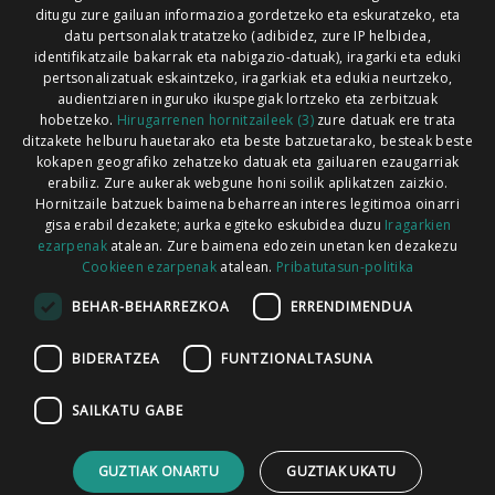
ditugu zure gailuan informazioa gordetzeko eta eskuratzeko, eta
Xorroxin irratia | Lesaka | T. 948638288
datu pertsonalak tratatzeko (adibidez, zure IP helbidea,
identifikatzaile bakarrak eta nabigazio-datuak), iragarki eta eduki
pertsonalizatuak eskaintzeko, iragarkiak eta edukia neurtzeko,
audientziaren inguruko ikuspegiak lortzeko eta zerbitzuak
hobetzeko.
Hirugarrenen hornitzaileek (3)
zure datuak ere trata
ditzakete helburu hauetarako eta beste batzuetarako, besteak beste
Codesyntaxek garatua
kokapen geografiko zehatzeko datuak eta gailuaren ezaugarriak
erabiliz. Zure aukerak webgune honi soilik aplikatzen zaizkio.
Hornitzaile batzuek baimena beharrean interes legitimoa oinarri
gisa erabil dezakete; aurka egiteko eskubidea duzu
Iragarkien
ezarpenak
atalean. Zure baimena edozein unetan ken dezakezu
Cookieen ezarpenak
atalean.
Pribatutasun-politika
HONI BURUZ
LEGE OHARRA
PUBLIZITATEA
BEHAR-BEHARREZKOA
ERRENDIMENDUA
ARAUAK
HARREMANETARAKO
RSS
BIDERATZEA
FUNTZIONALTASUNA
SAILKATU GABE
GUZTIAK ONARTU
GUZTIAK UKATU