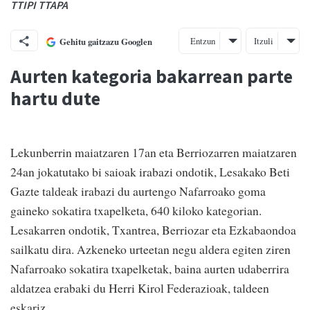
TTIPI TTAPA
Entzun
Itzuli
Gehitu gaitzazu Googlen
Aurten kategoria bakarrean parte
hartu dute
Lekunberrin maiatzaren 17an eta Berriozarren maiatzaren
24an jokatutako bi saioak irabazi ondotik, Lesakako Beti
Gazte taldeak irabazi du aurtengo Nafarroako goma
gaineko sokatira txapelketa, 640 kiloko kategorian.
Lesakarren ondotik, Txantrea, Berriozar eta Ezkabaondoa
sailkatu dira. Azkeneko urteetan negu aldera egiten ziren
Nafarroako sokatira txapelketak, baina aurten udaberrira
aldatzea erabaki du Herri Kirol Federazioak, taldeen
eskariz.