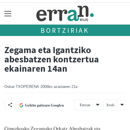
BORTZIRIAK
Zegama eta Igantziko
abesbatzen kontzertua
ekainaren 14an
Oskar TXOPERENA
2006ko azaroaren 21a
Entzun
Itzuli
Gehitu gaitzazu Googlen
Gipuzkoako Zegamako Orkatz Abesbatzak eta