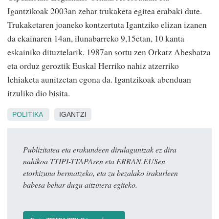
Igantzikoak 2003an zehar trukaketa egitea erabaki dute.
Trukaketaren joaneko kontzertuta Igantziko elizan izanen
da ekainaren 14an, ilunabarreko 9,15etan, 10 kanta
eskainiko dituztelarik. 1987an sortu zen Orkatz Abesbatza
eta orduz geroztik Euskal Herriko nahiz atzerriko
lehiaketa aunitzetan egona da. Igantzikoak abenduan
itzuliko dio bisita.
POLITIKA
IGANTZI
Publizitatea eta erakundeen dirulaguntzak ez dira
nahikoa TTIPI-TTAPAren eta ERRAN.EUSen
etorkizuna bermatzeko, eta zu bezalako irakurleen
babesa behar dugu aitzinera egiteko.