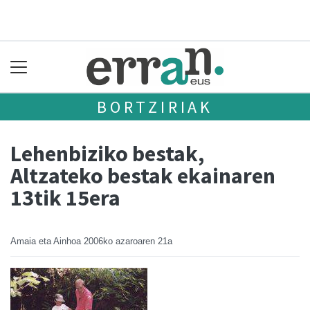
BORTZIRIAK
Lehenbiziko bestak,
Altzateko bestak ekainaren
13tik 15era
Amaia eta Ainhoa
2006ko azaroaren 21a