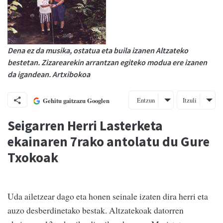
Dena ez da musika, ostatua eta buila izanen Altzateko
bestetan. Zizarearekin arrantzan egiteko modua ere izanen
da igandean. Artxibokoa
Entzun
Itzuli
Gehitu gaitzazu Googlen
Seigarren Herri Lasterketa
ekainaren 7rako antolatu du Gure
Txokoak
Uda ailetzear dago eta honen seinale izaten dira herri eta
auzo desberdinetako bestak. Altzatekoak datorren