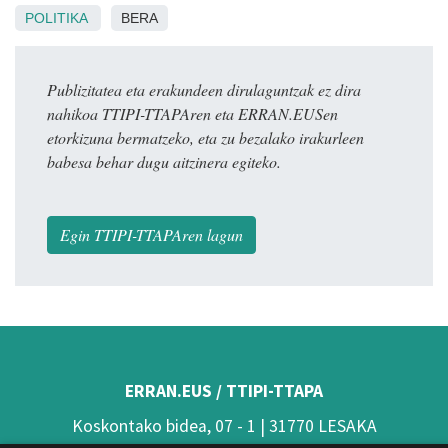
POLITIKA
BERA
Publizitatea eta erakundeen dirulaguntzak ez dira
nahikoa TTIPI-TTAPAren eta ERRAN.EUSen
etorkizuna bermatzeko, eta zu bezalako irakurleen
babesa behar dugu aitzinera egiteko.
Egin TTIPI-TTAPAren lagun
ERRAN.EUS / TTIPI-TTAPA
Koskontako bidea, 07 - 1 | 31770 LESAKA