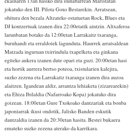
ekainaren 13an hasiko dira ilunabarrean Maristatan
jokatuko den III. Pilota Goxo Bestarekin. Arratsean,
ohitura den bezala Altzateko ostatuetan Rock, Blues eta
DJ kontzertuak izanen dira 22:00etatik aintzin. Altxaferoa
larunbatan botako da 12:00etan Larrakaitz txaranga,
buruhandi eta erraldoiek lagunduta. Haurrek arratsaldean
Matzada inguruan txirrindula txapelketa eta ginkana
egiteko aukera izanen dute opari eta guzi. 20:00etan hasi
eta hortik aurrera bertso poteoa, txistularien kalejira,
suzko zezena eta Larrakaitz txaranga izanen dira auzoa
alaitzen. Igandean aldiz, arrantza lehiaketa (zizarearekin)
eta Ehiza Ibilaldia (Nafarroako Kopa) jokatuko dira
goizean. 18:00etan Gure Txokoako dantzariak eta bonba
japoniarrak ikusi ondotik, Jalisko Banden eskutik
dantzaldia izanen da 20:30etan hasita. Bestei bukaera
emateko suzko zezena aterako da karrikara.