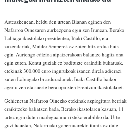
Asteazkenean, heldu den urtean Bianan eginen den
Nafarroa Oinezaren aurkezpena egin zen Iruñean. Berako
Labiaga ikastolako presidentea, Iñaki Castillo, eta
zuzendariak, Maider Senperek ez zuten hitz ordua huts
egin. Aurtengo edizioa aipatzerakoan balantze hagitz ona
egin zuten. Kontu guziak ez badituzte oraindik bukatuak,
etekinak 300.000 euro ingurukoak izanen direla adierazi
zuten Labiagako bi arduradunek. Iñaki Castillo baikor
agertu zen eta suerte bera opa zien Erentzun ikastolakoei.
Gehienetan Nafarroa Oinezko etekinak azpiegitura berriak
eraikitzeko baliatzen bada, Berako ikastolaren kasuan, 11
urtez egin duten mailegua murrizteko erabiliko da. Urte
guzi hauetan, Nafarroako gobernuarekin itunik ez dute