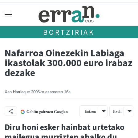
BORTZIRIAK
Nafarroa Oinezekin Labiaga
ikastolak 300.000 euro irabaz
dezake
Xan Harriague
2006ko azaroaren 16a
Entzun
Itzuli
Gehitu gaitzazu Googlen
Diru honi esker hainbat urtetako
mailegua murrizten ahalko du