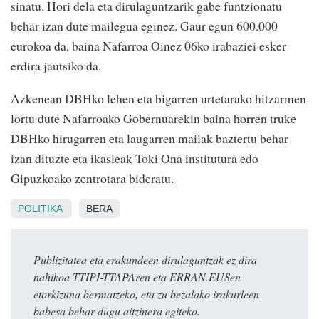
sinatu. Hori dela eta dirulaguntzarik gabe funtzionatu
behar izan dute mailegua eginez. Gaur egun 600.000
eurokoa da, baina Nafarroa Oinez 06ko irabaziei esker
erdira jautsiko da.
Azkenean DBHko lehen eta bigarren urtetarako hitzarmen
lortu dute Nafarroako Gobernuarekin baina horren truke
DBHko hirugarren eta laugarren mailak baztertu behar
izan dituzte eta ikasleak Toki Ona institutura edo
Gipuzkoako zentrotara bideratu.
POLITIKA
BERA
Publizitatea eta erakundeen dirulaguntzak ez dira
nahikoa TTIPI-TTAPAren eta ERRAN.EUSen
etorkizuna bermatzeko, eta zu bezalako irakurleen
babesa behar dugu aitzinera egiteko.