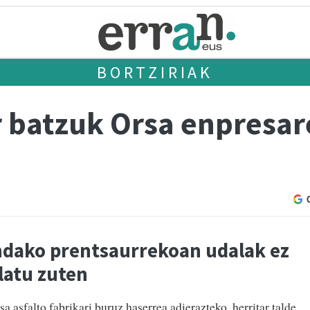
BORTZIRIAK
r batzuk Orsa enpresar
dako prentsaurrekoan udalak ez
alatu zuten
a asfalto fabrikari buruz haserrea adierazteko, herritar talde