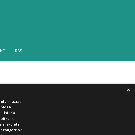
AKO
RSS
×
 informazioa
lbidea,
skaintzeko,
rbitzuak
etarako eta
 ezaugarriak