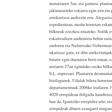
maiatzaren 3an, eta gainera, planta
jakinarazteko eskaera egin zen eta
errekurtsoa aurkeztu zen. Alegazio
espedientean, modu horretan eskatu
bilkurak ezezkoa emateko. Soilik e
eskaitzaileen audientzia behin sust
ondoren eta Nafarroako Gobernuare
ukatzeaz gain, ez ditu aurkeztutqak
bitarte egin duenaren berri eman, 
urriaren 27an egindako osoko bilku
S.L. enpresari. Plantaren desmuntai
bizilagunek. Udalak bilera horret
departamentuak 2006ko irailaren 19
4020 errepidean ibilgailu handitze
hau da, Igantziko errepidea arte, e
errepideak dituen ezaugarri mugatu