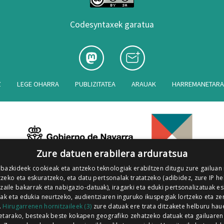
Codesyntaxek garatua
Z
LEGE OHARRA
PUBLIZITATEA
ARAUAK
HARREMANETAR
Zure datuen erabilera arduratsua
 bazkideek cookieak eta antzeko teknologiak erabiltzen ditugu zure gailuan
zeko eta eskuratzeko, eta datu pertsonalak tratatzeko (adibidez, zure IP he
tzaile bakarrak eta nabigazio-datuak), iragarki eta eduki pertsonalizatuak e
iak eta edukia neurtzeko, audientziaren inguruko ikuspegiak lortzeko eta ze
.
Hirugarrenen hornitzaileek (3)
zure datuak ere trata ditzakete helburu hau
etarako, besteak beste kokapen geografiko zehatzeko datuak eta gailuaren