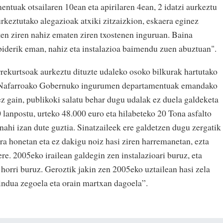
ntuak otsailaren 10ean eta apirilaren 4ean, 2 idatzi aurkeztu
urkeztutako alegazioak atxiki zitzaizkion, eskaera eginez
ten ziren nahiz ematen ziren txostenen inguruan. Baina
iderik eman, nahiz eta instalazioa baimendu zuen abuztuan".
rekurtsoak aurkeztu dituzte udaleko osoko bilkurak hartutako
n, Nafarroako Gobernuko ingurumen departamentuak emandako
 gain, publikoki salatu behar dugu udalak ez duela galdeketa
0 lanpostu, urteko 48.000 euro eta hilabeteko 20 Tona asfalto
nahi izan dute guztia. Sinatzaileek ere galdetzen dugu zergatik
ra honetan eta ez dakigu noiz hasi ziren harremanetan, ezta
ere. 2005eko irailean galdegin zen instalazioari buruz, eta
horri buruz. Geroztik jakin zen 2005eko uztailean hasi zela
indua zegoela eta orain martxan dagoela”.