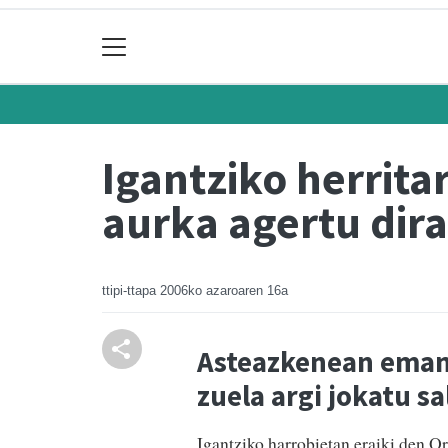
Igantziko herrita
aurka agertu dira
ttipi-ttapa
2006ko azaroaren 16a
Asteazkenean eman
zuela argi jokatu s
Igantziko harrobietan eraiki den Ors