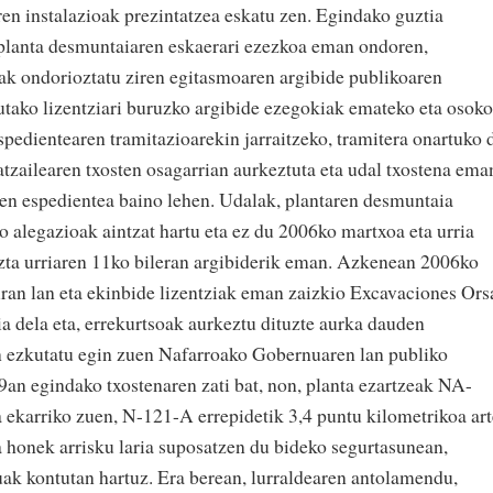
ren instalazioak prezintatzea eskatu zen. Egindako guztia
 planta desmuntaiaren eskaerari ezezkoa eman ondoren,
ak ondorioztatu ziren egitasmoaren argibide publikoaren
tako lizentziari buruzko argibide ezegokiak emateko eta osoko
spedientearen tramitazioarekin jarraitzeko, tramitera onartuko 
atzailearen txosten osagarrian aurkeztuta eta udal txostena ema
n espedientea baino lehen. Udalak, plantaren desmuntaia
o alegazioak aintzat hartu eta ez du 2006ko martxoa eta urria
ezta urriaren 11ko bileran argibiderik eman. Azkenean 2006ko
ran lan eta ekinbide lizentziak eman zaizkio Excavaciones Ors
a dela eta, errekurtsoak aurkeztu dituzte aurka dauden
an ezkutatu egin zuen Nafarroako Gobernuaren lan publiko
an egindako txostenaren zati bat, non, planta ezartzeak NA-
a ekarriko zuen, N-121-A errepidetik 3,4 puntu kilometrikoa art
ta honek arrisku laria suposatzen du bideko segurtasunean,
ak kontutan hartuz. Era berean, lurraldearen antolamendu,