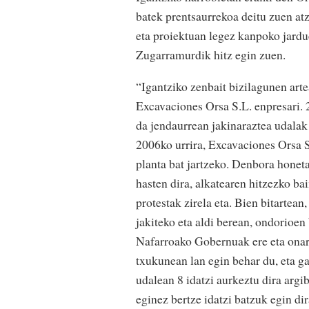
batek prentsaurrekoa deitu zuen atz
eta proiektuan legez kanpoko jardu
Zugarramurdik hitz egin zuen.
“Igantziko zenbait bizilagunen art
Excavaciones Orsa S.L. enpresari. 
da jendaurrean jakinaraztea udalak
2006ko urrira, Excavaciones Orsa S
planta bat jartzeko. Denbora honeta
hasten dira, alkatearen hitzezko ba
protestak zirela eta. Bien bitartean
jakiteko eta aldi berean, ondorioen
Nafarroako Gobernuak ere eta onart
txukunean lan egin behar du, eta ga
udalean 8 idatzi aurkeztu dira arg
eginez bertze idatzi batzuk egin d