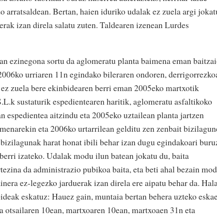
o arratsaldean. Bertan, haien iduriko udalak ez zuela argi jokat
erak izan direla salatu zuten. Taldearen izenean Lurdes
ean ezinegona sortu da aglomeratu planta baimena eman baitza
2006ko urriaren 11n egindako bileraren ondoren, derrigorrezko
 ez zuela bere ekinbidearen berri eman 2005eko martxotik
.L.k sustaturik espedientearen haritik, aglomeratu asfaltikoko
n espedientea aitzindu eta 2005eko uztailean planta jartzen
imenarekin eta 2006ko urtarrilean gelditu zen zenbait bizilagu
, bizilagunak harat honat ibili behar izan dugu egindakoari buru
 berri izateko. Udalak modu ilun batean jokatu du, baita
ezina da administrazio pubikoa baita, eta beti ahal bezain mo
inera ez-legezko jarduerak izan direla ere aipatu behar da. Hala
ibideak eskatuz: Hauez gain, muntaia bertan behera uzteko eska
ira otsailaren 10ean, martxoaren 10ean, martxoaen 31n eta