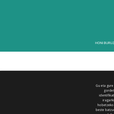
HONI BURU
Gu eta gure
gordet
identifika
iragark
hobetzeko
beste batzu