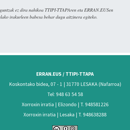
ulaguntzak ez dira nahikoa TTIPI-TTAPAren eta ERRAN.EUSen
alako irakurleen babesa behar dugu aitzinera egiteko.
ERRAN.EUS / TTIPI-TTAPA
Koskontako bidea, 07 - 1 | 31770 LESAKA (Nafarroa)
Tel: 948 63 54 58
Xorroxin irratia | Elizondo | T. 948581226
Xorroxin irratia | Lesaka | T. 948638288