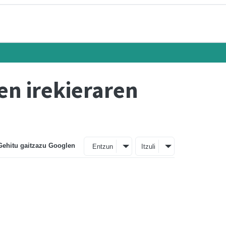
en irekieraren
Gehitu gaitzazu Googlen
Entzun
Itzuli