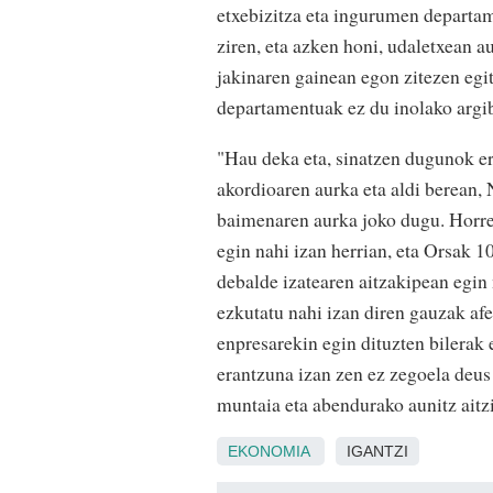
etxebizitza eta ingurumen departame
ziren, eta azken honi, udaletxean a
jakinaren gainean egon zitezen egi
departamentuak ez du inolako argib
"Hau deka eta, sinatzen dugunok er
akordioaren aurka eta aldi berea
baimenaren aurka joko dugu. Horrez
egin nahi izan herrian, eta Orsak 1
debalde izatearen aitzakipean egin 
ezkutatu nahi izan diren gauzak afe
enpresarekin egin dituzten bilerak 
erantzuna izan zen ez zegoela deus 
muntaia eta abendurako aunitz aitz
EKONOMIA
IGANTZI