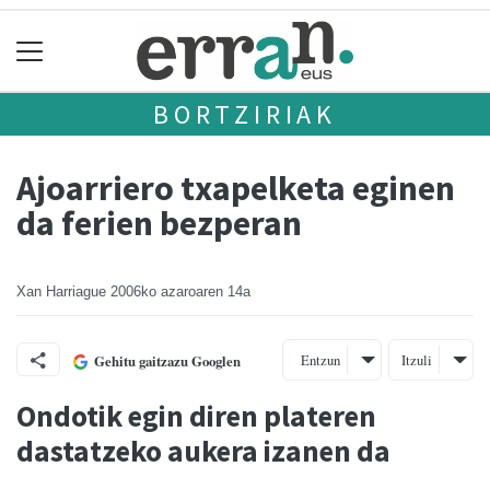
BORTZIRIAK
Ajoarriero txapelketa eginen
da ferien bezperan
Xan Harriague
2006ko azaroaren 14a
Entzun
Itzuli
Gehitu gaitzazu Googlen
Ondotik egin diren plateren
dastatzeko aukera izanen da