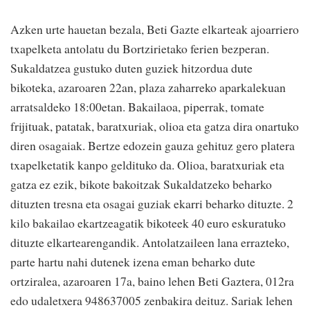
Azken urte hauetan bezala, Beti Gazte elkarteak ajoarriero
txapelketa antolatu du Bortzirietako ferien bezperan.
Sukaldatzea gustuko duten guziek hitzordua dute
bikoteka, azaroaren 22an, plaza zaharreko aparkalekuan
arratsaldeko 18:00etan. Bakailaoa, piperrak, tomate
frijituak, patatak, baratxuriak, olioa eta gatza dira onartuko
diren osagaiak. Bertze edozein gauza gehituz gero platera
txapelketatik kanpo geldituko da. Olioa, baratxuriak eta
gatza ez ezik, bikote bakoitzak Sukaldatzeko beharko
dituzten tresna eta osagai guziak ekarri beharko dituzte. 2
kilo bakailao ekartzeagatik bikoteek 40 euro eskuratuko
dituzte elkartearengandik. Antolatzaileen lana errazteko,
parte hartu nahi dutenek izena eman beharko dute
ortziralea, azaroaren 17a, baino lehen Beti Gaztera, 012ra
edo udaletxera 948637005 zenbakira deituz. Sariak lehen