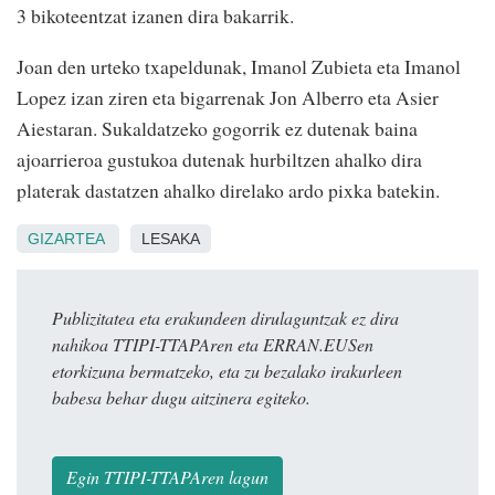
3 bikoteentzat izanen dira bakarrik.
Joan den urteko txapeldunak, Imanol Zubieta eta Imanol
Lopez izan ziren eta bigarrenak Jon Alberro eta Asier
Aiestaran. Sukaldatzeko gogorrik ez dutenak baina
ajoarrieroa gustukoa dutenak hurbiltzen ahalko dira
platerak dastatzen ahalko direlako ardo pixka batekin.
GIZARTEA
LESAKA
Publizitatea eta erakundeen dirulaguntzak ez dira
nahikoa TTIPI-TTAPAren eta ERRAN.EUSen
etorkizuna bermatzeko, eta zu bezalako irakurleen
babesa behar dugu aitzinera egiteko.
Egin TTIPI-TTAPAren lagun