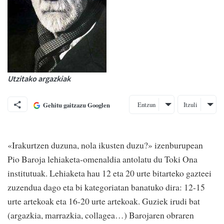
Utzitako argazkiak
Entzun
Itzuli
Gehitu gaitzazu Googlen
«Irakurtzen duzuna, nola ikusten duzu?» izenburupean
Pio Baroja lehiaketa-omenaldia antolatu du Toki Ona
institutuak. Lehiaketa hau 12 eta 20 urte bitarteko gazteei
zuzendua dago eta bi kategoriatan banatuko dira: 12-15
urte artekoak eta 16-20 urte artekoak. Guziek irudi bat
(argazkia, marrazkia, collagea…) Barojaren obraren