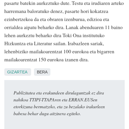
pasarte batekin aurkeztuko dute. Testu eta irudiaren arteko
harremana baloratuko denez, pasarte hori kokatzea
ezinbertzekoa da eta obraren izenburua, edizioa eta
orrialdea aipatu beharko dira. Lanak abenduaren 11 baino
lehen aurkeztu beharko dira Toki Ona institutuko
Hizkuntza eta Literatur sailan. Irabazleen sariak,
lehenbiziko mailakoarentzat 100 eurokoa eta bigarren
mailakoarentzat 150 eurokoa izanen dira.
GIZARTEA
BERA
Publizitatea eta erakundeen dirulaguntzak ez dira
nahikoa TTIPI-TTAPAren eta ERRAN.EUSen
etorkizuna bermatzeko, eta zu bezalako irakurleen
babesa behar dugu aitzinera egiteko.