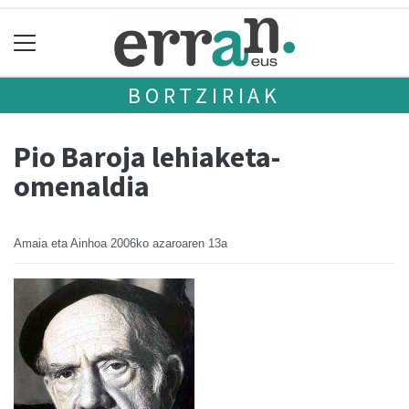
BORTZIRIAK
Pio Baroja lehiaketa-
omenaldia
Amaia eta Ainhoa
2006ko azaroaren 13a