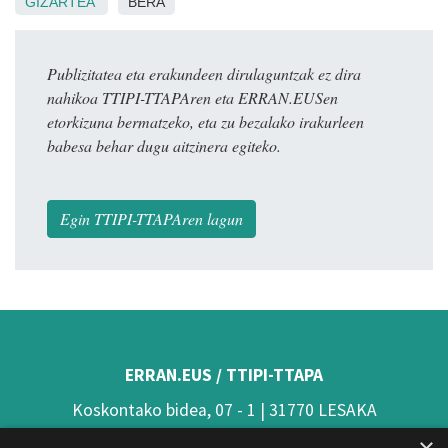
GIZARTEA
BERA
Publizitatea eta erakundeen dirulaguntzak ez dira
nahikoa TTIPI-TTAPAren eta ERRAN.EUSen
etorkizuna bermatzeko, eta zu bezalako irakurleen
babesa behar dugu aitzinera egiteko.
Egin TTIPI-TTAPAren lagun
ERRAN.EUS / TTIPI-TTAPA
Koskontako bidea, 07 - 1 | 31770 LESAKA
(Nafarroa)