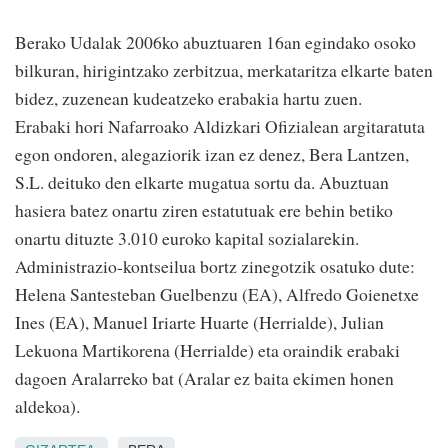
Berako Udalak 2006ko abuztuaren 16an egindako osoko
bilkuran, hirigintzako zerbitzua, merkataritza elkarte baten
bidez, zuzenean kudeatzeko erabakia hartu zuen.
Erabaki hori Nafarroako Aldizkari Ofizialean argitaratuta
egon ondoren, alegaziorik izan ez denez, Bera Lantzen,
S.L. deituko den elkarte mugatua sortu da. Abuztuan
hasiera batez onartu ziren estatutuak ere behin betiko
onartu dituzte 3.010 euroko kapital sozialarekin.
Administrazio-kontseilua bortz zinegotzik osatuko dute:
Helena Santesteban Guelbenzu (EA), Alfredo Goienetxe
Ines (EA), Manuel Iriarte Huarte (Herrialde), Julian
Lekuona Martikorena (Herrialde) eta oraindik erabaki
dagoen Aralarreko bat (Aralar ez baita ekimen honen
aldekoa).