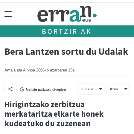
BORTZIRIAK
Bera Lantzen sortu du Udalak
Amaia eta Ainhoa
2006ko azaroaren 13a
Entzun
Itzuli
Gehitu gaitzazu Googlen
Hirigintzako zerbitzua
merkataritza elkarte honek
kudeatuko du zuzenean