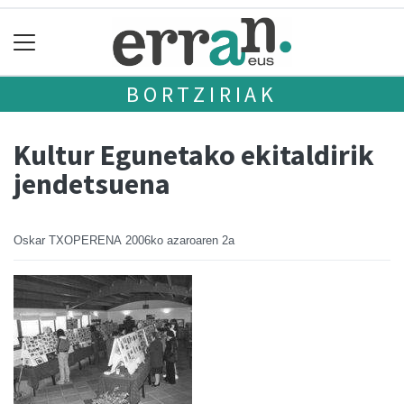
BORTZIRIAK
Kultur Egunetako ekitaldirik
jendetsuena
Oskar TXOPERENA
2006ko azaroaren 2a