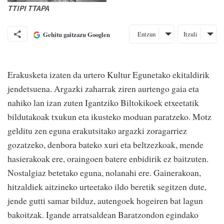
TTIPI TTAPA
Entzun
Itzuli
Gehitu gaitzazu Googlen
Erakusketa izaten da urtero Kultur Egunetako ekitaldirik
jendetsuena. Argazki zaharrak ziren aurtengo gaia eta
nahiko lan izan zuten Igantziko Biltokikoek etxeetatik
bildutakoak txukun eta ikusteko moduan paratzeko. Motz
gelditu zen eguna erakutsitako argazki zoragarriez
gozatzeko, denbora bateko xuri eta beltzezkoak, mende
hasierakoak ere, oraingoen batere enbidirik ez baitzuten.
Nostalgiaz betetako eguna, nolanahi ere. Gainerakoan,
hitzaldiek aitzineko urteetako ildo beretik segitzen dute,
jende gutti samar bilduz, autengoek hogeiren bat lagun
bakoitzak. Igande arratsaldean Baratzondon egindako