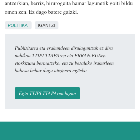
antzerkian, berriz, hirurogeita hamar lagunetik goiti bildu
omen zen. Ez dago batere gaizki.
POLITIKA
IGANTZI
Publizitatea eta erakundeen dirulaguntzak ez dira
nahikoa TTIPI-TTAPAren eta ERRAN.EUSen
etorkizuna bermatzeko, eta zu bezalako irakurleen
babesa behar dugu aitzinera egiteko.
Egin TTIPI-TTAPAren lagun