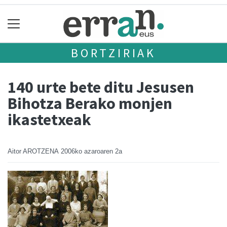
BORTZIRIAK
140 urte bete ditu Jesusen
Bihotza Berako monjen
ikastetxeak
Aitor AROTZENA
2006ko azaroaren 2a