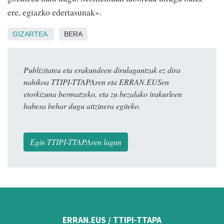
ere, egiazko edertasunak».
GIZARTEA
BERA
Publizitatea eta erakundeen dirulaguntzak ez dira
nahikoa TTIPI-TTAPAren eta ERRAN.EUSen
etorkizuna bermatzeko, eta zu bezalako irakurleen
babesa behar dugu aitzinera egiteko.
Egin TTIPI-TTAPAren lagun
ERRAN.EUS / TTIPI-TTAPA