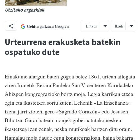
Utzitako argazkiak
Entzun
Itzuli
Gehitu gaitzazu Googlen
Urteurrena erakusketa batekin
ospatuko dute
Emakume alargun baten gogoa betez 1861. urtean ailegatu
ziren Iruñetik Berara Pauleko San Vicenteren Karidadeko
Ahizpen kongregrazioko bortz moja. Legia karrikan etxea
egin eta ikastetxea sortu zuten. Lehenik «La Enseñanza»
izena jarri zioten, gero «Sagrado Corazón» edo Jesusen
Bihotza. Garai batean monjek gobernatutako nesken
ikastetxea izan zenak, neska-mutikoak hartzen ditu orain.
Hamalau moja daude egun kongregrazioan, baina bakarra