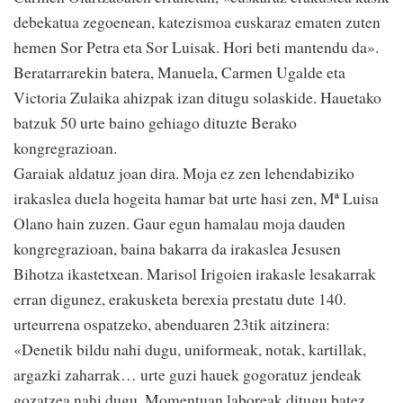
debekatua zegoenean, katezismoa euskaraz ematen zuten
hemen Sor Petra eta Sor Luisak. Hori beti mantendu da».
Beratarrarekin batera, Manuela, Carmen Ugalde eta
Victoria Zulaika ahizpak izan ditugu solaskide. Hauetako
batzuk 50 urte baino gehiago dituzte Berako
kongregrazioan.
Garaiak aldatuz joan dira. Moja ez zen lehendabiziko
irakaslea duela hogeita hamar bat urte hasi zen, Mª Luisa
Olano hain zuzen. Gaur egun hamalau moja dauden
kongregrazioan, baina bakarra da irakaslea Jesusen
Bihotza ikastetxean. Marisol Irigoien irakasle lesakarrak
erran digunez, erakusketa berexia prestatu dute 140.
urteurrena ospatzeko, abenduaren 23tik aitzinera:
«Denetik bildu nahi dugu, uniformeak, notak, kartillak,
argazki zaharrak… urte guzi hauek gogoratuz jendeak
gozatzea nahi dugu. Momentuan laboreak ditugu batez