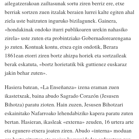
ailegatzerakoan zailtasunak sortu ziren berriz ere, etxe
berriak sortzen zuen itzalak beraien lurrei kalte egiten ahal
ziela uste baitzuten inguruko bizilagunek. Gainera,
«hondakinak ondoko iturri publikoaren urekin nahasiko
zirela» uste zuten eta probintziako Gobernadorearengana
jo zuten. Kontuak kontu, etxea egin ondotik, Berara
1861ean etorri ziren bortz ahizpa horiek eta sortzaileak
berak eskatuta, «bortz horietatik bik guttienez euskaraz
jakin behar zuten».
Hasiera batean, «La Enseñanza» izena eraman zuen
ikastetxeak, baina abudo Sagrado Corazón (Jesusen
Bihotza) paratu zioten. Hain zuzen, Jesusen Bihotzari
eskainitako Nafarroako lehendabiziko kapera paratu zuten
bertan. Hasieran, ikasleak «externa» zeuden, 16 urtera arte
eta egunero etxera joaten ziren. Abudo «interna» moduan
ere hartu zituzten eta mojen komunidadea arduratzen zen