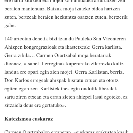
beraien mantenuaz. Batzuk moja izateko bidea hartzen
zuten, bertzeak beraien hezkuntza osatzen zuten, bertzerik
gabe.
140 urteotan denetik bizi izan du Pauleko San Vicenteren
Ahizpen kongregrazioak eta ikastetxeak: Gerra karlista,
Gerra zibila… Carmen Oiartzabal moja beratarrak
dioenez, «Isabel II erreginak kaperarako zilarrezko kaliz
landua ere opari egin zien mojei. Gerra Karlistan, berriz,
Don Karlos erregeak ahizpak bisitatu zituen eta otoitz
egiten egon zen. Karlistek ihes egin ondotik liberalak
sartu ziren etxean eta erran zieten ahizpei lasai egoteko, ez
zitzaiela deus ere gertatuko».
Katezismoa euskaraz
Carmen Oiartzabalen erranetan, «euskaraz erakustea kasik