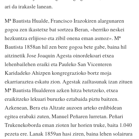
ari da irakasle lanean.
Mª Bautista Hualde, Francisco Irazokiren alargunaren
gogoa zen ikastetxe bat sortzea Beran, «herriko neskei
hezkuntza erlijioso eta zibil onena eman asmoz». Mª
Bautista 1858an hil zen bere gogoa bete gabe, baina hil
aitzinetik Jose Joaquin Agesta oinordekoari etxea
lehenbailehen eraiki eta Pauleko San Vicenteren
Karidadeko Ahizpen kongregrazioko bortz moja
ekarriaraztea eskatu zion. Agestak zailtasunak izan zituen
Mª Bautista Hualderen azken hitza betetzeko, etxea
eraikitzeko lekuari buruzko eztabaida piztu baitzen.
Azkenean, Bera eta Altzate auzoen arteko erdibidean
egitea erabaki zuten, Manuel Peñaren lurretan. Peñari
Trukenekoborda eman zioten lur horien truke, baita 1.040
pezeta ere. Lanak 1859an hasi ziren, baina lehen solairura