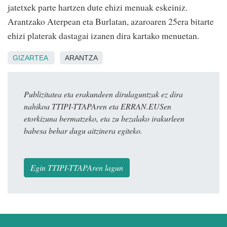
jatetxek parte hartzen dute ehizi menuak eskeiniz.
Arantzako Aterpean eta Burlatan, azaroaren 25era bitarte
ehizi platerak dastagai izanen dira kartako menuetan.
GIZARTEA
ARANTZA
Publizitatea eta erakundeen dirulaguntzak ez dira
nahikoa TTIPI-TTAPAren eta ERRAN.EUSen
etorkizuna bermatzeko, eta zu bezalako irakurleen
babesa behar dugu aitzinera egiteko.
Egin TTIPI-TTAPAren lagun