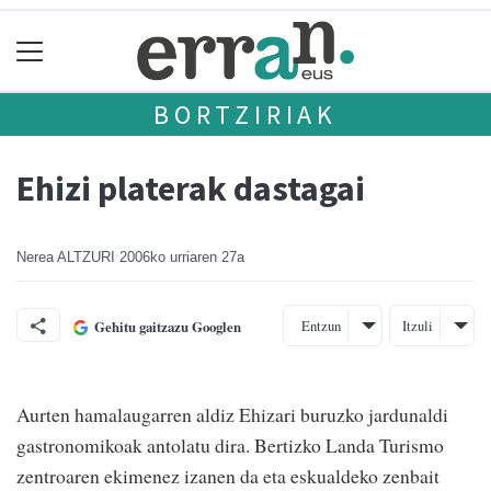
BORTZIRIAK
Ehizi platerak dastagai
Nerea ALTZURI
2006ko urriaren 27a
Entzun
Itzuli
Gehitu gaitzazu Googlen
Aurten hamalaugarren aldiz Ehizari buruzko jardunaldi
gastronomikoak antolatu dira. Bertizko Landa Turismo
zentroaren ekimenez izanen da eta eskualdeko zenbait