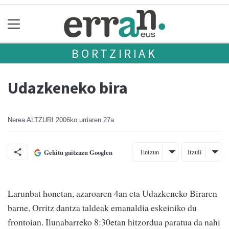
BORTZIRIAK
Udazkeneko bira
Nerea ALTZURI
2006ko urriaren 27a
Entzun
Itzuli
Gehitu gaitzazu Googlen
Larunbat honetan, azaroaren 4an eta Udazkeneko Biraren
barne, Orritz dantza taldeak emanaldia eskeiniko du
frontoian. Ilunabarreko 8:30etan hitzordua paratua da nahi