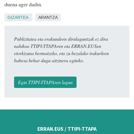
duena ager dadin.
GIZARTEA
ARANTZA
Publizitatea eta erakundeen dirulaguntzak ez dira
nahikoa TTIPI-TTAPAren eta ERRAN.EUSen
etorkizuna bermatzeko, eta zu bezalako irakurleen
babesa behar dugu aitzinera egiteko.
Egin TTIPI-TTAPAren lagun
ERRAN.EUS / TTIPI-TTAPA