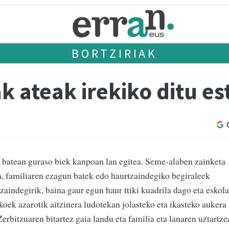
BORTZIRIAK
 ateak irekiko ditu es
 batean guraso biek kanpoan lan egitea. Seme-alaben zainketa
a, familiaren ezagun batek edo haurtzaindegiko begiraleek
zaindegirik, baina gaur egun haur ttiki kuadrila dago eta eskol
oek azarotik aitzinera ludotekan jolasteko eta ikasteko aukera
erbitzuaren bitartez gaia landu eta familia eta lanaren uztartze