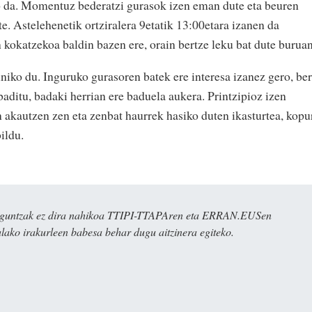
ko da. Momentuz bederatzi gurasok izen eman dute eta beuren
. Astelehenetik ortziralera 9etatik 13:00etara izanen da
 kokatzekoa baldin bazen ere, orain bertze leku bat dute buruan
niko du. Inguruko gurasoren batek ere interesa izanez gero, be
baditu, badaki herrian ere baduela aukera. Printzipioz izen
akautzen zen eta zenbat haurrek hasiko duten ikasturtea, kopu
ildu.
ulaguntzak ez dira nahikoa TTIPI-TTAPAren eta ERRAN.EUSen
alako irakurleen babesa behar dugu aitzinera egiteko.