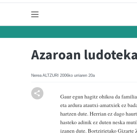
Azaroan ludotekak
Nerea ALTZURI
2006ko urriaren 20a
Gaur egun hagitz ohikoa da familia
eta ardura atautxi-amatxiek ez bad
hartzen dute. Herrian ez dago haurt
hasteko adinik ez duten neska mutik
izanen dute. Bortzirietako Gizarte Z