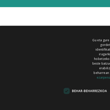
Gu eta gure
gordet
identifika
iragark
hobetzeko
beste batzu
erabili
beharrean 
ezarpen
AIARALDEA
AIKOR
AIURRI
ALEA
BEGITU
ERRAN
EUSKALERRIA IRRA
BEHAR-BEHARREZKOA
KRONIKA
MAILOPE
NOAUA
O