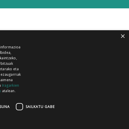
×
 informazioa
lbidea,
skaintzeko,
rbitzuak
etarako eta
 ezaugarriak
 baimena
zu
Iragarkien
k
atalean.
EITIA GUKA
AZKOITIA GUKA
BARRENA
GUKA
GUKA TELEBISTA
HIRUKA
SUNA
SAILKATU GABE
Z GUKA
ZUMAIA GUKA
28 KANALA