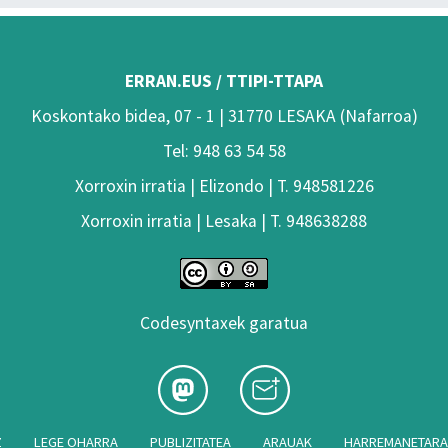
ERRAN.EUS / TTIPI-TTAPA
Koskontako bidea, 07 - 1 | 31770 LESAKA (Nafarroa)
Tel: 948 63 54 58
Xorroxin irratia | Elizondo | T. 948581226
Xorroxin irratia | Lesaka | T. 948638288
Codesyntaxek garatua
Z
LEGE OHARRA
PUBLIZITATEA
ARAUAK
HARREMANETAR