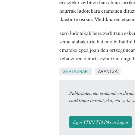
errazteko zerbitzu hau abian jarri
haurrak ludotekara eramanen dituzte
ikasturte osoan. Medikuaren etxean
zero ludotekak bere zerbitzua eskei
seme alabak urte bat edo bi baldin 
emateko epea joan den ortzegunean 
zehatzaren daturik ezin izan dugu b
GERTAERAK
ARANTZA
Publizitatea eta erakundeen dir
etorkizuna bermatzeko, eta zu bez
Egin TTIPI-TTAPAren lagun