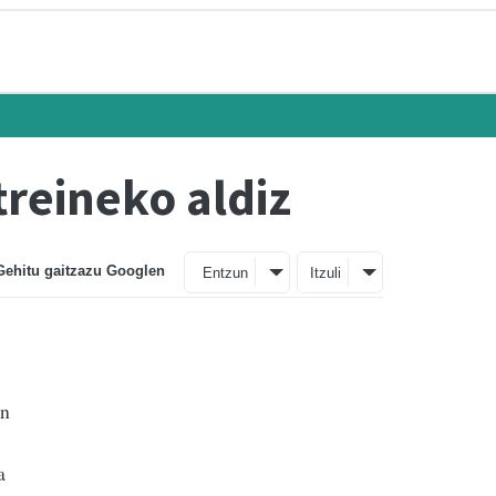
treineko aldiz
Gehitu gaitzazu Googlen
Entzun
Itzuli
an
a