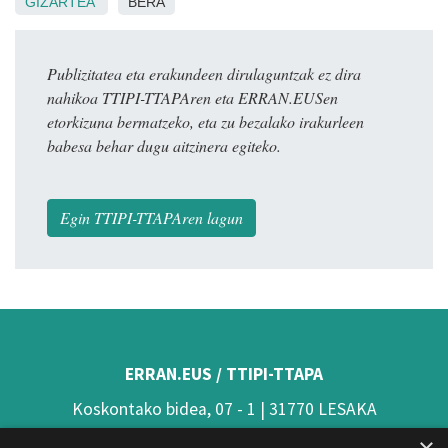
GIZARTEA
BERA
Publizitatea eta erakundeen dirulaguntzak ez dira
nahikoa TTIPI-TTAPAren eta ERRAN.EUSen
etorkizuna bermatzeko, eta zu bezalako irakurleen
babesa behar dugu aitzinera egiteko.
Egin TTIPI-TTAPAren lagun
ERRAN.EUS / TTIPI-TTAPA
Koskontako bidea, 07 - 1 | 31770 LESAKA
(Nafarroa)