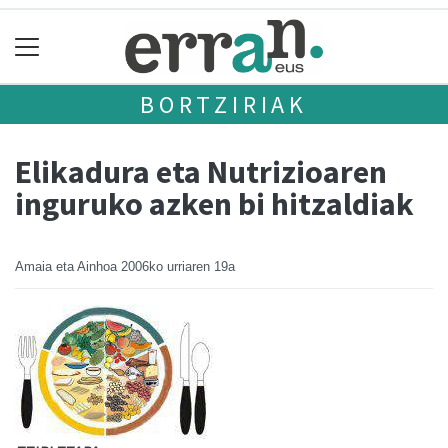
BORTZIRIAK
Elikadura eta Nutrizioaren
inguruko azken bi hitzaldiak
Amaia eta Ainhoa
2006ko urriaren 19a