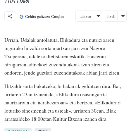
TTIPI TTAPA
Entzun
Itzuli
Gehitu gaitzazu Googlen
Urrian, Udalak antolatuta, Elikadura eta nutrizioaren
inguruko hitzaldi sorta martxan jarri zen Nagore
Txoperena, udaleko dietistaren eskutik. Hasieran
hirugarren adinekoei zuzendutakoak izan ziren eta
ondoren, jende guztiari zuzendutakoak abian jarri ziren.
Hitzaldi sorta bukatzeko, bi bakarrik gelditzen dira. Bat,
urriaren 23an izanen da, «Elikadura osasungarria
haurtzaroan eta nerabezaroan» eta bertzea, «Elikadurari
loturiko sinesmenak eta usteak», urriaren 30ean. Biak
arratsaldeko 18:00etan Kultur Etxean izanen dira.