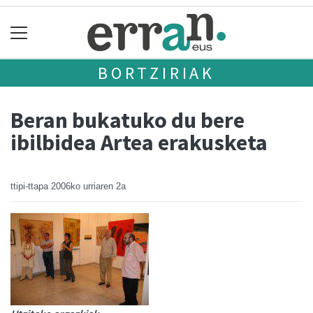
BORTZIRIAK
Beran bukatuko du bere
ibilbidea Artea erakusketa
ttipi-ttapa
2006ko urriaren 2a