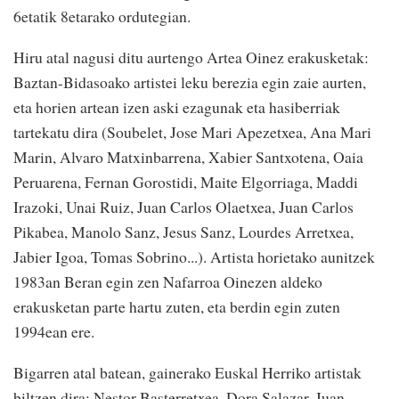
6etatik 8etarako ordutegian.
Hiru atal nagusi ditu aurtengo Artea Oinez erakusketak:
Baztan-Bidasoako artistei leku berezia egin zaie aurten,
eta horien artean izen aski ezagunak eta hasiberriak
tartekatu dira (Soubelet, Jose Mari Apezetxea, Ana Mari
Marin, Alvaro Matxinbarrena, Xabier Santxotena, Oaia
Peruarena, Fernan Gorostidi, Maite Elgorriaga, Maddi
Irazoki, Unai Ruiz, Juan Carlos Olaetxea, Juan Carlos
Pikabea, Manolo Sanz, Jesus Sanz, Lourdes Arretxea,
Jabier Igoa, Tomas Sobrino...). Artista horietako aunitzek
1983an Beran egin zen Nafarroa Oinezen aldeko
erakusketan parte hartu zuten, eta berdin egin zuten
1994ean ere.
Bigarren atal batean, gainerako Euskal Herriko artistak
biltzen dira: Nestor Basterretxea, Dora Salazar, Juan