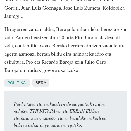
Gorriti, Juan Luis Goenaga, Jose Luis Zumeta, Koldobika
Jauregi...
Hirugarren zatian, aldiz, Baroja familiari leku berezia egin
zaio. Aurten betetzen dira 50 urte Pio Baroja idazlea hil
zela, eta familia osoak Berako herriarekin izan zuen lotura
agertu asmoaz, bertan bildu dira hainbat kuadro eta
eskultura, Pio eta Ricardo Baroja zein Julio Caro
Barojaren irudiak gogora ekartzeko.
POLITIKA
BERA
Publizitatea eta erakundeen dirulaguntzak ez dira
nahikoa TTIPI-TTAPAren eta ERRAN.EUSen
etorkizuna bermatzeko, eta zu bezalako irakurleen
babesa behar dugu aitzinera egiteko.