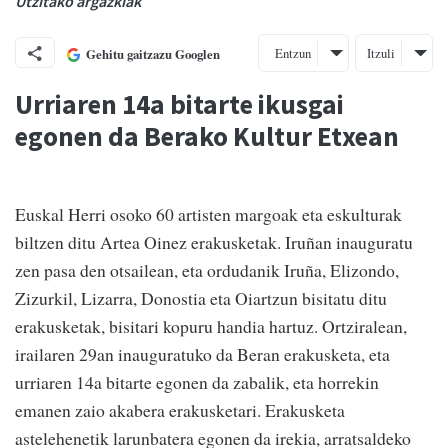
Utzitako argazkiak
Entzun
Itzuli
Gehitu gaitzazu Googlen
Urriaren 14a bitarte ikusgai
egonen da Berako Kultur Etxean
Euskal Herri osoko 60 artisten margoak eta eskulturak
biltzen ditu Artea Oinez erakusketak. Iruñan inauguratu
zen pasa den otsailean, eta ordudanik Iruña, Elizondo,
Zizurkil, Lizarra, Donostia eta Oiartzun bisitatu ditu
erakusketak, bisitari kopuru handia hartuz. Ortziralean,
irailaren 29an inauguratuko da Beran erakusketa, eta
urriaren 14a bitarte egonen da zabalik, eta horrekin
emanen zaio akabera erakusketari. Erakusketa
astelehenetik larunbatera egonen da irekia, arratsaldeko