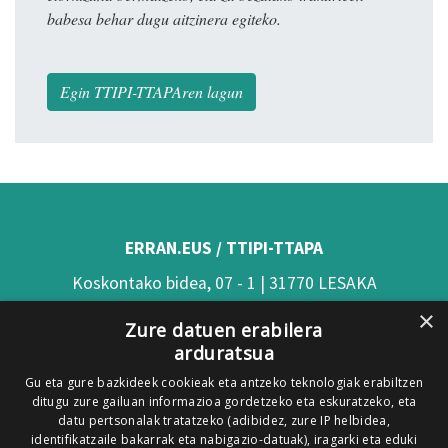
babesa behar dugu aitzinera egiteko.
Egin TTIPI-TTAPAren lagun
ERRAN.EUS / TTIPI-TTAPA
Koskontako bidea, 07 - 1 | 31770 LESAKA
×
(Nafarroa)
Zure datuen erabilera
arduratsua
Tel: 948 63 54 58
Gu eta gure bazkideek cookieak eta antzeko teknologiak erabiltzen
Xorroxin irratia | Elizondo | T. 948581226
ditugu zure gailuan informazioa gordetzeko eta eskuratzeko, eta
Xorroxin irratia | Lesaka | T. 948638288
datu pertsonalak tratatzeko (adibidez, zure IP helbidea,
identifikatzaile bakarrak eta nabigazio-datuak), iragarki eta eduki