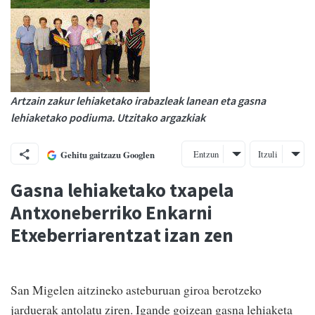
Artzain zakur lehiaketako irabazleak lanean eta gasna
lehiaketako podiuma. Utzitako argazkiak
Entzun
Itzuli
Gehitu gaitzazu Googlen
Gasna lehiaketako txapela
Antxoneberriko Enkarni
Etxeberriarentzat izan zen
San Migelen aitzineko asteburuan giroa berotzeko
jarduerak antolatu ziren. Igande goizean gasna lehiaketa