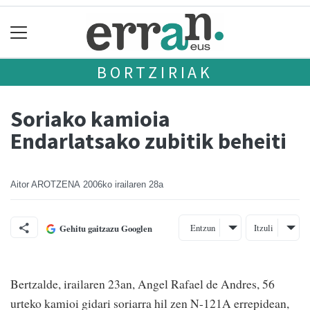
BORTZIRIAK
Soriako kamioia
Endarlatsako zubitik beheiti
Aitor AROTZENA
2006ko irailaren 28a
Entzun
Itzuli
Gehitu gaitzazu Googlen
Bertzalde, irailaren 23an, Angel Rafael de Andres, 56
urteko kamioi gidari soriarra hil zen N-121A errepidean,