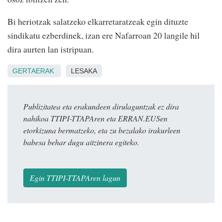
Bi heriotzak salatzeko elkarretaratzeak egin dituzte
sindikatu ezberdinek, izan ere Nafarroan 20 langile hil
dira aurten lan istripuan.
GERTAERAK
LESAKA
Publizitatea eta erakundeen dirulaguntzak ez dira
nahikoa TTIPI-TTAPAren eta ERRAN.EUSen
etorkizuna bermatzeko, eta zu bezalako irakurleen
babesa behar dugu aitzinera egiteko.
Egin TTIPI-TTAPAren lagun