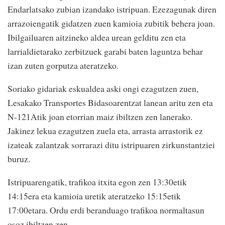
Endarlatsako zubian izandako istripuan. Ezezagunak diren
arrazoiengatik gidatzen zuen kamioia zubitik behera joan.
Ibilgailuaren aitzineko aldea urean gelditu zen eta
larrialdietarako zerbitzuek garabi baten laguntza behar
izan zuten gorputza ateratzeko.
Soriako gidariak eskualdea aski ongi ezagutzen zuen,
Lesakako Transportes Bidasoarentzat lanean aritu zen eta
N-121Atik joan etorrian maiz ibiltzen zen lanerako.
Jakinez lekua ezagutzen zuela eta, arrasta arrastorik ez
izateak zalantzak sorrarazi ditu istripuaren zirkunstantziei
buruz.
Istripuarengatik, trafikoa itxita egon zen 13:30etik
14:15era eta kamioia uretik ateratzeko 15:15etik
17:00etara. Ordu erdi beranduago trafikoa normaltasun
osoz ibiltzen zen.