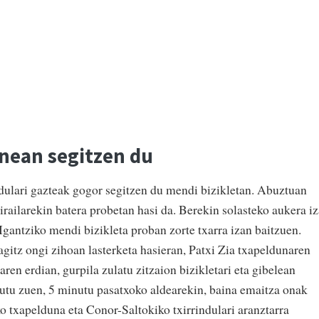
anean segitzen du
ndulari gazteak gogor segitzen du mendi bizikletan. Abuztuan
 irailarekin batera probetan hasi da. Berekin solasteko aukera i
Igantziko mendi bizikleta proban zorte txarra izan baitzuen.
agitz ongi zihoan lasterketa hasieran, Patxi Zia txapeldunaren
ren erdian, gurpila zulatu zitzaion bizikletari eta gibelean
autu zuen, 5 minutu pasatxoko aldearekin, baina emaitza onak
o txapelduna eta Conor-Saltokiko txirrindulari aranztarra