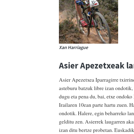
Xan Harriague
Asier Apezetxeak l
Asier Apezetxea Iparragirre txirri
asteburu batzuk libre izan ondotik,
dugu eta pena du, bai, etxe ondoko 
Irailaren 10ean parte hartu zuen. H
ondotik. Halere, egin beharreko lana
gelditu zen. Asierrek laugarren ak
izan ditu bertze probetan. Euskadik