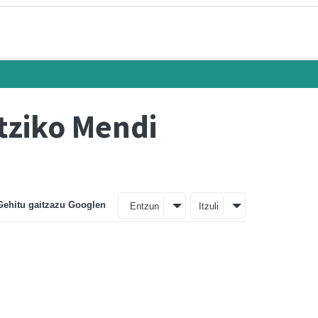
tziko Mendi
Gehitu gaitzazu Googlen
Entzun
Itzuli