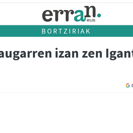
BORTZIRIAK
augarren izan zen Igan