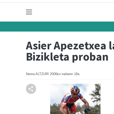
Asier Apezetxea l
Bizikleta proban
Nerea ALTZURI
2006ko irailaren 18a