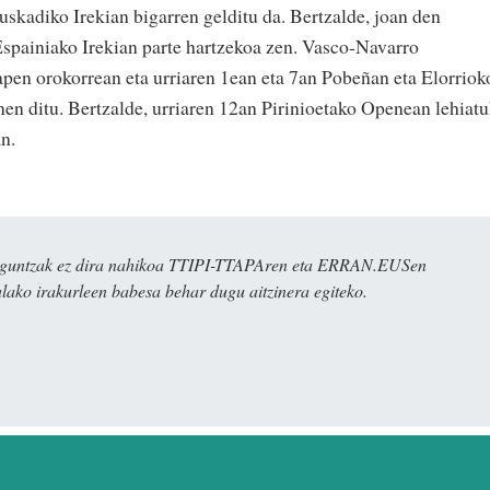
uskadiko Irekian bigarren gelditu da. Bertzalde, joan den
spainiako Irekian parte hartzekoa zen. Vasco-Navarro
apen orokorrean eta urriaren 1ean eta 7an Pobeñan eta Elorriok
n ditu. Bertzalde, urriaren 12an Pirinioetako Openean lehiat
an.
ulaguntzak ez dira nahikoa TTIPI-TTAPAren eta ERRAN.EUSen
alako irakurleen babesa behar dugu aitzinera egiteko.