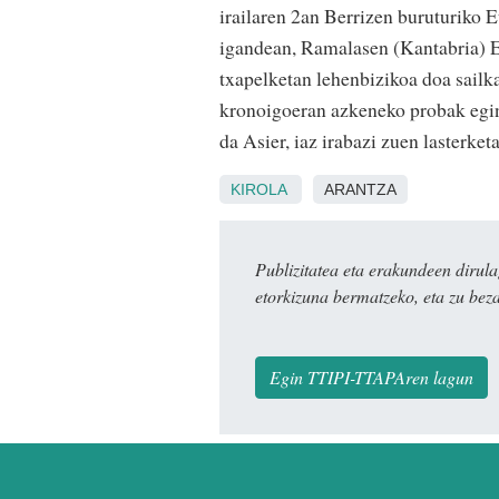
irailaren 2an Berrizen buruturiko E
igandean, Ramalasen (Kantabria) E
txapelketan lehenbizikoa doa sailk
kronoigoeran azkeneko probak egine
da Asier, iaz irabazi zuen lasterket
KIROLA
ARANTZA
Publizitatea eta erakundeen dir
etorkizuna bermatzeko, eta zu bez
Egin TTIPI-TTAPAren lagun