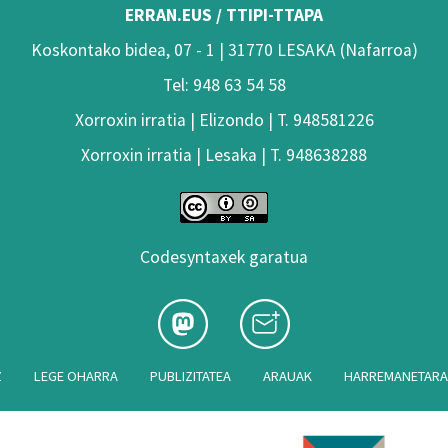
ERRAN.EUS / TTIPI-TTAPA
Koskontako bidea, 07 - 1 | 31770 LESAKA (Nafarroa)
Tel: 948 63 54 58
Xorroxin irratia | Elizondo | T. 948581226
Xorroxin irratia | Lesaka | T. 948638288
Codesyntaxek garatua
Z
LEGE OHARRA
PUBLIZITATEA
ARAUAK
HARREMANETAR