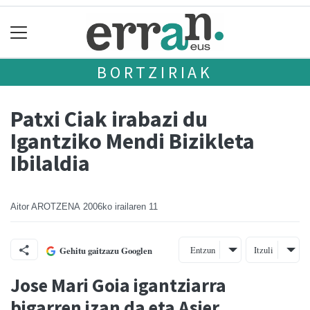
BORTZIRIAK
Patxi Ciak irabazi du
Igantziko Mendi Bizikleta
Ibilaldia
Aitor AROTZENA
2006ko irailaren 11
Entzun
Itzuli
Gehitu gaitzazu Googlen
Jose Mari Goia igantziarra
bigarren izan da eta Asier