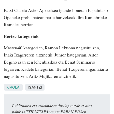
Patxi Cia eta Asier Apezetxea igande honetan Espainiako
Openeko proba batean parte hartzekoak dira Kantabriako
Ramales herrian.
Bertze kategoriak
Master-40 kategorian, Ramon Lekuona nagusitu zen,
Iñaki Izagirreren aitzinetik. Junior kategorian, Aitor
Begino izan zen lehenbizikoa eta Beñat Seminario
bigarren. Kadete kategorian, Beñat Txoperena igantziarra
nagusitu zen, Aritz Mujikaren aitzinetik.
KIROLA
IGANTZI
Publizitatea eta erakundeen dirulaguntzak ez dira
nahikoa TTIPI-TTAPAren eta ERRAN.EUSen