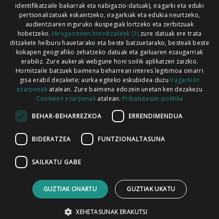
identifikatzaile bakarrak eta nabigazio-datuak), iragarki eta eduki
pertsonalizatuak eskaintzeko, iragarkiak eta edukia neurtzeko,
audientziaren inguruko ikuspegiak lortzeko eta zerbitzuak
hobetzeko.
Hirugarrenen hornitzaileek (3)
zure datuak ere trata
ditzakete helburu hauetarako eta beste batzuetarako, besteak beste
Codesyntaxek garatua
kokapen geografiko zehatzeko datuak eta gailuaren ezaugarriak
erabiliz. Zure aukerak webgune honi soilik aplikatzen zaizkio.
Hornitzaile batzuek baimena beharrean interes legitimoa oinarri
gisa erabil dezakete; aurka egiteko eskubidea duzu
Iragarkien
ezarpenak
atalean. Zure baimena edozein unetan ken dezakezu
Cookieen ezarpenak
atalean.
Pribatutasun-politika
HONI BURUZ
LEGE OHARRA
PUBLIZITATEA
BEHAR-BEHARREZKOA
ERRENDIMENDUA
ARAUAK
HARREMANETARAKO
RSS
BIDERATZEA
FUNTZIONALTASUNA
SAILKATU GABE
GUZTIAK ONARTU
GUZTIAK UKATU
XEHETASUNAK ERAKUTSI