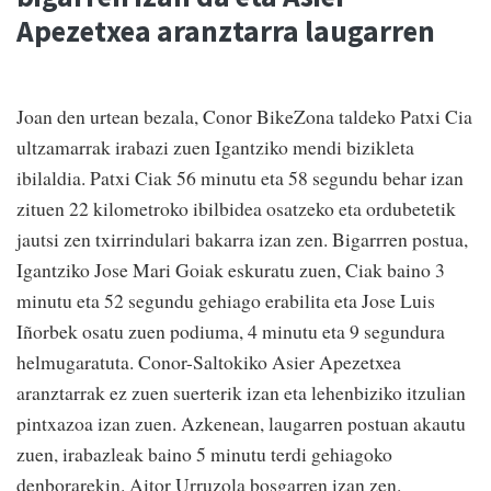
Apezetxea aranztarra laugarren
Joan den urtean bezala, Conor BikeZona taldeko Patxi Cia
ultzamarrak irabazi zuen Igantziko mendi bizikleta
ibilaldia. Patxi Ciak 56 minutu eta 58 segundu behar izan
zituen 22 kilometroko ibilbidea osatzeko eta ordubetetik
jautsi zen txirrindulari bakarra izan zen. Bigarrren postua,
Igantziko Jose Mari Goiak eskuratu zuen, Ciak baino 3
minutu eta 52 segundu gehiago erabilita eta Jose Luis
Iñorbek osatu zuen podiuma, 4 minutu eta 9 segundura
helmugaratuta. Conor-Saltokiko Asier Apezetxea
aranztarrak ez zuen suerterik izan eta lehenbiziko itzulian
pintxazoa izan zuen. Azkenean, laugarren postuan akautu
zuen, irabazleak baino 5 minutu terdi gehiagoko
denborarekin. Aitor Urruzola bosgarren izan zen.