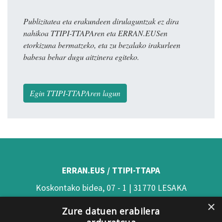
Publizitatea eta erakundeen dirulaguntzak ez dira
nahikoa TTIPI-TTAPAren eta ERRAN.EUSen
etorkizuna bermatzeko, eta zu bezalako irakurleen
babesa behar dugu aitzinera egiteko.
Egin TTIPI-TTAPAren lagun
ERRAN.EUS / TTIPI-TTAPA
Koskontako bidea, 07 - 1 | 31770 LESAKA
×
(Nafarroa)
Zure datuen erabilera