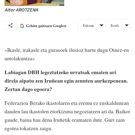
Aitor AROTZENA
Entzun
Itzuli
Gehitu gaitzazu Googlen
«Ikasle, irakasle eta gurasoek ilusioz hartu dugu Oinez-en
antolakuntza»
Labiagan DBH legeztatzeko urratsak ematen ari
direla aipatu zen Iruñean egin zenuten aurkezpenean.
Zertan dago egoera?
Federazioa Berako ikastolaren eta eremu ez euskaldunean
dauden lau ikastolen etorkizuna negoziatzen ari da. Baikor
gaude, baina hau dena Iruñetik eramaten dute. Guri zain
egotea tokatzen zaigu.