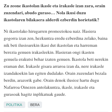
Zu zeone ikastolan ikasle eta irakasle izan zara, orain
zuzendari, abudo guraso… Nola ikusi duzu
ikastolaren bilakaera alderdi ezberdin horietatik?
Ni ikastolako hirugarren promoziokoa naiz. Hasiera
gogorra izan zen, hezkuntza eredu ezberdina zelako, baina
nik beti ilusioarekin ikasi dut ikastolan eta harreman
berezia genuen irakasleekin. Hasieran ongi ikasten
genuela erakutsi behar izaten genuen. Ikastola beti nerekin
eraman dut. Irakasle gisara arraroa izan da, nere irakasle
izandakoekin lan egiten dudalako. Orain zuzendari bezala
berdin, arazorik gabe. Orain denok ilusioz hartu dugu
Nafarroa Oinezen antolakuntza, ikasle, irakasle eta
gurasoak hagitz inplikatuak gaude.
POLITIKA
BERA