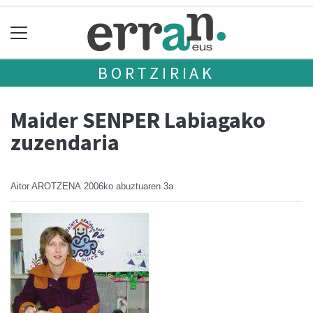
BORTZIRIAK
Maider SENPER Labiagako
zuzendaria
Aitor AROTZENA
2006ko abuztuaren 3a