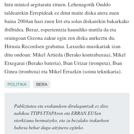
hiru minicd argitaratu zituen. Lehenagotik Onddo
taldearekin Errepideak ez ditut maite diska atera zuen
baina 2004an hasi zuen Irri eta solas diskarekin bakarkako
ibilbidea. Beraz, esperientzia haundiko mutila da eta
oraingoan Gizona zakur egin zen diska aurkeztu du,
Hirusta Recordsen grabatua. Luxuzko musikariak izan
ditu ondoan: Mikel Artieda (Berako kontrabaxua), Mikel
Etxegarai (Berako bateria), Iban Urizar (tronpeta), Iban
Ginea (tronboia) eta Mikel Errazkin (soinu teknikaria).
POLITIKA
BERA
Publizitatea eta erakundeen dirulaguntzak ez dira
nahikoa TTIPI-TTAPAren eta ERRAN.EUSen
etorkizuna bermatzeko, eta zu bezalako irakurleen
babesa behar dugu aitzinera egiteko.