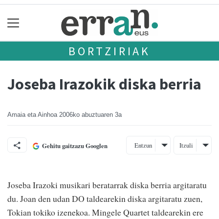
BORTZIRIAK
Joseba Irazokik diska berria
Amaia eta Ainhoa
2006ko abuztuaren 3a
Entzun
Itzuli
Gehitu gaitzazu Googlen
Joseba Irazoki musikari beratarrak diska berria argitaratu
du. Joan den udan DO taldearekin diska argitaratu zuen,
Tokian tokiko izenekoa. Mingele Quartet taldearekin ere