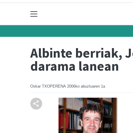
Albinte berriak, 
darama lanean
Oskar TXOPERENA
2006ko abuztuaren 1a