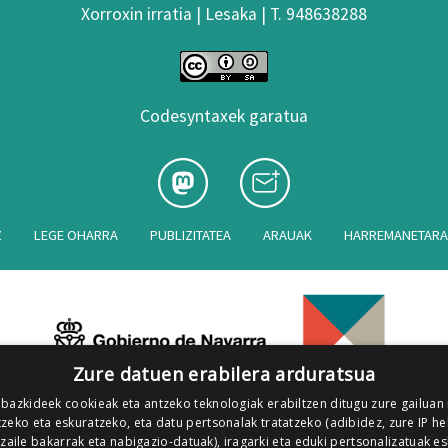
Xorroxin irratia | Lesaka | T. 948638288
Codesyntaxek garatua
Z
LEGE OHARRA
PUBLIZITATEA
ARAUAK
HARREMANETAR
Zure datuen erabilera arduratsua
 bazkideek cookieak eta antzeko teknologiak erabiltzen ditugu zure gailuan
zeko eta eskuratzeko, eta datu pertsonalak tratatzeko (adibidez, zure IP he
tzaile bakarrak eta nabigazio-datuak), iragarki eta eduki pertsonalizatuak e