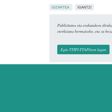
GIZARTEA
IGANTZI
Publizitatea eta erakundeen dir
etorkizuna bermatzeko, eta zu bez
Egin TTIPI-TTAPAren lagun