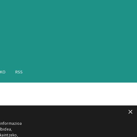
AKO
RSS
×
 informazioa
lbidea,
skaintzeko,