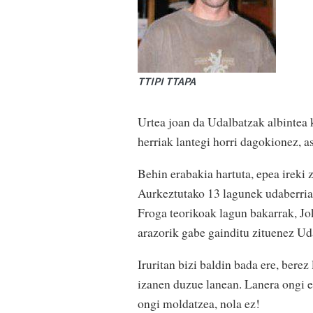
TTIPI TTAPA
Urtea joan da Udalbatzak albintea 
herriak lantegi horri dagokionez, a
Behin erabakia hartuta, epea ireki 
Aurkeztutako 13 lagunek udaberrian
Froga teorikoak lagun bakarrak, Jok
arazorik gabe gainditu zituenez Ud
Iruritan bizi baldin bada ere, berez 
izanen duzue lanean. Lanera ongi eg
ongi moldatzea, nola ez!