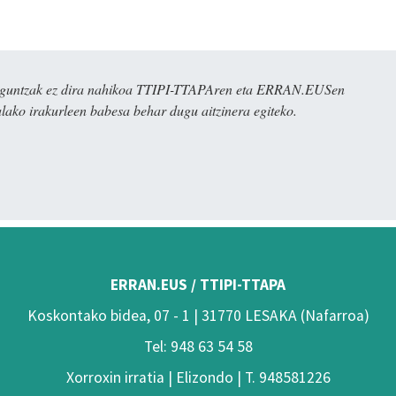
ulaguntzak ez dira nahikoa TTIPI-TTAPAren eta ERRAN.EUSen
alako irakurleen babesa behar dugu aitzinera egiteko.
ERRAN.EUS / TTIPI-TTAPA
Koskontako bidea, 07 - 1 | 31770 LESAKA (Nafarroa)
Tel: 948 63 54 58
Xorroxin irratia | Elizondo | T. 948581226