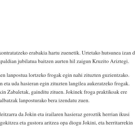
kontratatzeko erabakia hartu zuenetik. Urtetako hutsunea izan 
spaldian jubilatua baitzen aurten hil zaigun Kruzito Ariztegi.
zen lanpostua lortzeko frogak egin nahi zituzten guzientzako.
 eta uda hasieran egin zituzten langilea aukeratzeko frogak.
in Zabaletak, gainditu zituen. Jokinek froga praktikoak ere
albatzak lanposturako bera izendatu zuen.
leitzarra da Jokin eta irailaren hasieraz geroztik herrian ikusi
okitzea eta gustora aritzea opa diogu Jokini, eta herritarrekin