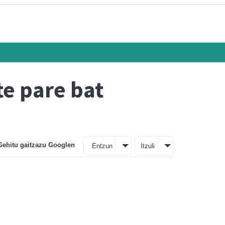
te pare bat
Gehitu gaitzazu Googlen
Entzun
Itzuli