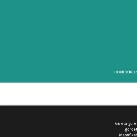
HONI BURU
Gu eta gure
gordet
identifika