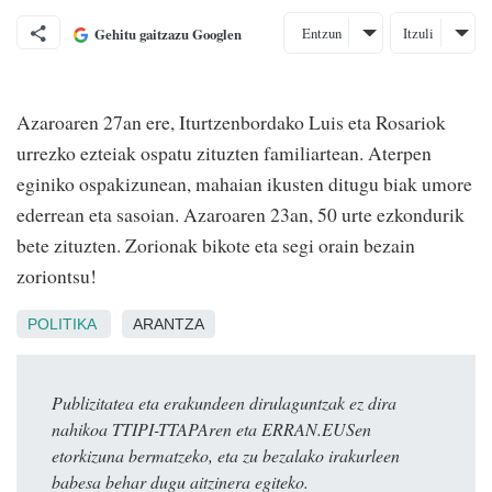
Entzun
Itzuli
Gehitu gaitzazu Googlen
Azaroaren 27an ere, Iturtzenbordako Luis eta Rosariok
urrezko ezteiak ospatu zituzten familiartean. Aterpen
eginiko ospakizunean, mahaian ikusten ditugu biak umore
ederrean eta sasoian. Azaroaren 23an, 50 urte ezkondurik
bete zituzten. Zorionak bikote eta segi orain bezain
zoriontsu!
POLITIKA
ARANTZA
Publizitatea eta erakundeen dirulaguntzak ez dira
nahikoa TTIPI-TTAPAren eta ERRAN.EUSen
etorkizuna bermatzeko, eta zu bezalako irakurleen
babesa behar dugu aitzinera egiteko.