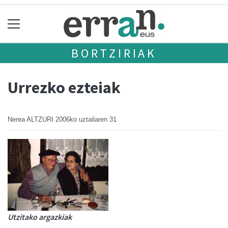
BORTZIRIAK
Urrezko ezteiak
Nerea ALTZURI
2006ko uztailaren 31
Utzitako argazkiak