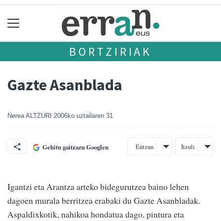
BORTZIRIAK
Gazte Asanblada
Nerea ALTZURI
2006ko uztailaren 31
Entzun
Itzuli
Gehitu gaitzazu Googlen
Igantzi eta Arantza arteko bidegurutzea baino lehen
dagoen murala berritzea erabaki du Gazte Asanbladak.
Aspaldixkotik, nahikoa hondatua dago, pintura eta