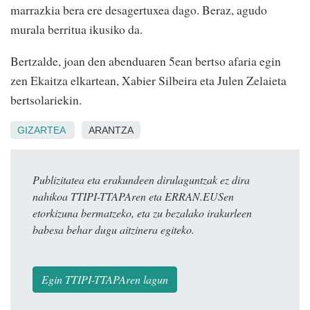
marrazkia bera ere desagertuxea dago. Beraz, agudo
murala berritua ikusiko da.
Bertzalde, joan den abenduaren 5ean bertso afaria egin
zen Ekaitza elkartean, Xabier Silbeira eta Julen Zelaieta
bertsolariekin.
GIZARTEA
ARANTZA
Publizitatea eta erakundeen dirulaguntzak ez dira
nahikoa TTIPI-TTAPAren eta ERRAN.EUSen
etorkizuna bermatzeko, eta zu bezalako irakurleen
babesa behar dugu aitzinera egiteko.
Egin TTIPI-TTAPAren lagun