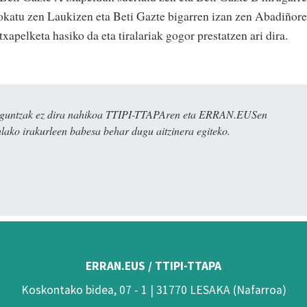
okatu zen Laukizen eta Beti Gazte bigarren izan zen Abadiñor
txapelketa hasiko da eta tiralariak gogor prestatzen ari dira.
ulaguntzak ez dira nahikoa TTIPI-TTAPAren eta ERRAN.EUSen
alako irakurleen babesa behar dugu aitzinera egiteko.
ERRAN.EUS / TTIPI-TTAPA
Koskontako bidea, 07 - 1 | 31770 LESAKA (Nafarroa)