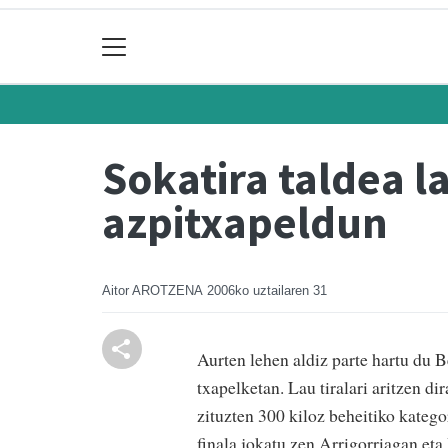
Sokatira taldea 
azpitxapeldun
Aitor AROTZENA
2006ko uztailaren 31
Aurten lehen aldiz parte hartu du 
txapelketan. Lau tiralari aritzen di
zituzten 300 kiloz beheitiko kateg
finala jokatu zen Arrigorriagan eta