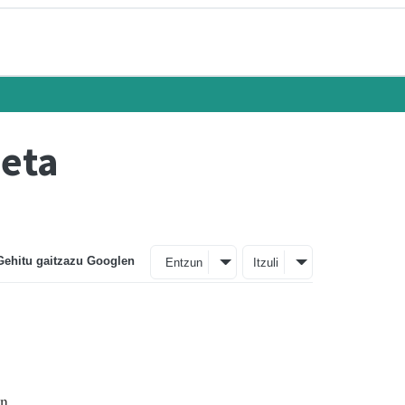
 eta
Gehitu gaitzazu Googlen
Entzun
Itzuli
n.