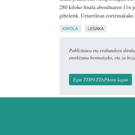
280 kiloko finala abenduaren 11n j
gibeletik. Urtarrilean zortzinakako 
KIROLA
LESAKA
Publizitatea eta erakundeen dir
etorkizuna bermatzeko, eta zu bez
Egin TTIPI-TTAPAren lagun