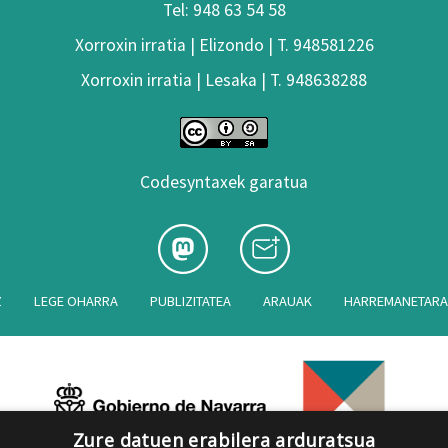
Tel: 948 63 54 58
Xorroxin irratia | Elizondo | T. 948581226
Xorroxin irratia | Lesaka | T. 948638288
Codesyntaxek garatua
Z
LEGE OHARRA
PUBLIZITATEA
ARAUAK
HARREMANETAR
Zure datuen erabilera arduratsua