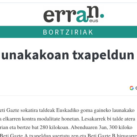
BORTZIRIAK
launakakoan txapeldun
Beti Gazte sokatira taldeak Euskadiko goma gaineko launakako
ra elkarren kontra modalitate honetan. Lesakarrek bi talde atera
orian eta bertze bat 280 kilokoan. Abenduaren 3an, 300 kiloko
 Beti Gazte A txapeldun suertatu zen eta Beti Gazte B hirugarre