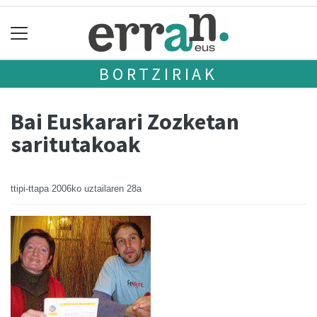
BORTZIRIAK
Bai Euskarari Zozketan
saritutakoak
ttipi-ttapa
2006ko uztailaren 28a