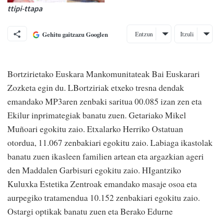
ttipi-ttapa
Entzun
Itzuli
Gehitu gaitzazu Googlen
Bortzirietako Euskara Mankomunitateak Bai Euskarari
Zozketa egin du. LBortziriak etxeko tresna dendak
emandako MP3aren zenbaki saritua 00.085 izan zen eta
Ekilur inprimategiak banatu zuen. Getariako Mikel
Muñoari egokitu zaio. Etxalarko Herriko Ostatuan
otordua, 11.067 zenbakiari egokitu zaio. Labiaga ikastolak
banatu zuen ikasleen familien artean eta argazkian ageri
den Maddalen Garbisuri egokitu zaio. HIgantziko
Kuluxka Estetika Zentroak emandako masaje osoa eta
aurpegiko tratamendua 10.152 zenbakiari egokitu zaio.
Ostargi optikak banatu zuen eta Berako Edurne