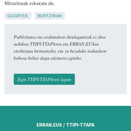
Mitxelenak eskuratu du.
GIZARTEA
BORTZIRIAK
Publizitatea eta erakundeen dirulaguntzak ez dira
nahikoa TTIPI-TTAPAren eta ERRAN.EUSen
etorkizuna bermatzeko, eta zu bezalako irakurleen
babesa behar dugu aitzinera egiteko.
Egin TTIPI-TTAPAren lagun
ERRAN.EUS / TTIPI-TTAPA