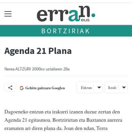
BORTZIRIAK
Agenda 21 Plana
Nerea ALTZURI
2006ko uztailaren 28a
Entzun
Itzuli
Gehitu gaitzazu Googlen
Dagoeneko entzun eta irakurri izanen duzue zertan den
Agenda 21 egitasmoa. Bortzirietan eta Baztanen aurrera
eramaten ari diren plana da. Joan den udan, Terra