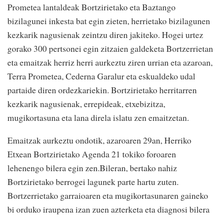
Prometea lantaldeak Bortzirietako eta Baztango
bizilagunei inkesta bat egin zieten, herrietako bizilagunen
kezkarik nagusienak zeintzu diren jakiteko. Hogei urtez
gorako 300 pertsonei egin zitzaien galdeketa Bortzerrietan
eta emaitzak herriz herri aurkeztu ziren urrian eta azaroan,
Terra Prometea, Cederna Garalur eta eskualdeko udal
partaide diren ordezkariekin. Bortzirietako herritarren
kezkarik nagusienak, errepideak, etxebizitza,
mugikortasuna eta lana direla islatu zen emaitzetan.
Emaitzak aurkeztu ondotik, azaroaren 29an, Herriko
Etxean Bortzirietako Agenda 21 tokiko foroaren
lehenengo bilera egin zen.Bileran, bertako nahiz
Bortzirietako berrogei lagunek parte hartu zuten.
Bortzerrietako garraioaren eta mugikortasunaren gaineko
bi orduko iraupena izan zuen azterketa eta diagnosi bilera