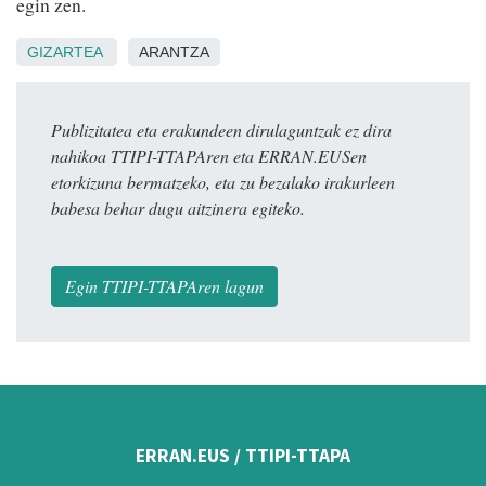
egin zen.
GIZARTEA
ARANTZA
Publizitatea eta erakundeen dirulaguntzak ez dira
nahikoa TTIPI-TTAPAren eta ERRAN.EUSen
etorkizuna bermatzeko, eta zu bezalako irakurleen
babesa behar dugu aitzinera egiteko.
Egin TTIPI-TTAPAren lagun
ERRAN.EUS / TTIPI-TTAPA