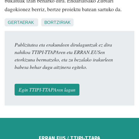
bukatuak izan beharko dira. Endarlatsako Zubiari
dagokionez berriz, bertze proiektu batean sartuko da.
GERTAERAK
BORTZIRIAK
Publizitatea eta erakundeen dirulaguntzak ez dira
nahikoa TTIPI-TTAPAren eta ERRAN.EUSen
etorkizuna bermatzeko, eta zu bezalako irakurleen
babesa behar dugu aitzinera egiteko.
Egin TTIPI-TTAPAren lagun
ERRAN.EUS / TTIPI-TTAPA