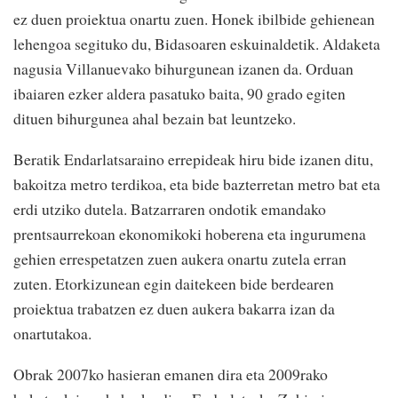
ez duen proiektua onartu zuen. Honek ibilbide gehienean
lehengoa segituko du, Bidasoaren eskuinaldetik. Aldaketa
nagusia Villanuevako bihurgunean izanen da. Orduan
ibaiaren ezker aldera pasatuko baita, 90 grado egiten
dituen bihurgunea ahal bezain bat leuntzeko.
Beratik Endarlatsaraino errepideak hiru bide izanen ditu,
bakoitza metro terdikoa, eta bide bazterretan metro bat eta
erdi utziko dutela. Batzarraren ondotik emandako
prentsaurrekoan ekonomikoki hoberena eta ingurumena
gehien errespetatzen zuen aukera onartu zutela erran
zuten. Etorkizunean egin daitekeen bide berdearen
proiektua trabatzen ez duen aukera bakarra izan da
onartutakoa.
Obrak 2007ko hasieran emanen dira eta 2009rako