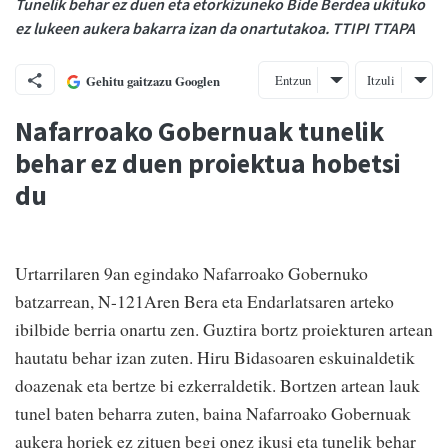
Tunelik behar ez duen eta etorkizuneko Bide Berdea ukituko
ez lukeen aukera bakarra izan da onartutakoa. TTIPI TTAPA
Entzun
Itzuli
Gehitu gaitzazu Googlen
Nafarroako Gobernuak tunelik
behar ez duen proiektua hobetsi
du
Urtarrilaren 9an egindako Nafarroako Gobernuko
batzarrean, N-121Aren Bera eta Endarlatsaren arteko
ibilbide berria onartu zen. Guztira bortz proiekturen artean
hautatu behar izan zuten. Hiru Bidasoaren eskuinaldetik
doazenak eta bertze bi ezkerraldetik. Bortzen artean lauk
tunel baten beharra zuten, baina Nafarroako Gobernuak
aukera horiek ez zituen begi onez ikusi eta tunelik behar