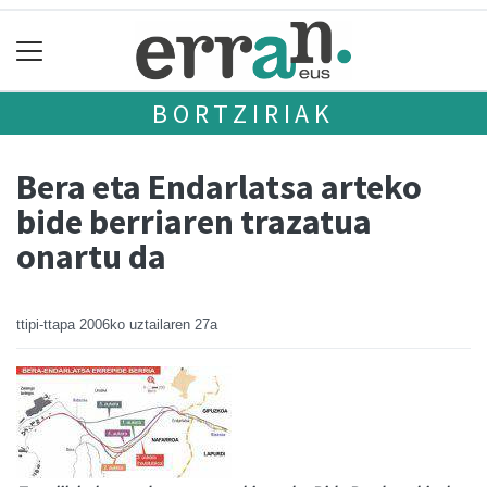
BORTZIRIAK
Bera eta Endarlatsa arteko
bide berriaren trazatua
onartu da
ttipi-ttapa
2006ko uztailaren 27a