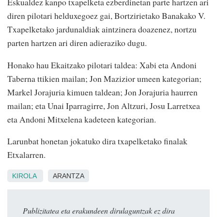
Eskualdez kanpo txapelketa ezberdinetan parte hartzen ari
diren pilotari helduxegoez gai, Bortzirietako Banakako V.
Txapelketako jardunaldiak aintzinera doazenez, nortzu
parten hartzen ari diren adieraziko dugu.
Honako hau Ekaitzako pilotari taldea: Xabi eta Andoni
Taberna ttikien mailan; Jon Mazizior umeen kategorian;
Markel Jorajuria kimuen taldean; Jon Jorajuria haurren
mailan; eta Unai Iparragirre, Jon Altzuri, Josu Larretxea
eta Andoni Mitxelena kadeteen kategorian.
Larunbat honetan jokatuko dira txapelketako finalak
Etxalarren.
KIROLA
ARANTZA
Publizitatea eta erakundeen dirulaguntzak ez dira