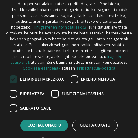
Xorroxin irratia | Lesaka | T. 948638288
datu pertsonalak tratatzeko (adibidez, zure IP helbidea,
identifikatzaile bakarrak eta nabigazio-datuak), iragarki eta eduki
pertsonalizatuak eskaintzeko, iragarkiak eta edukia neurtzeko,
audientziaren inguruko ikuspegiak lortzeko eta zerbitzuak
hobetzeko.
Hirugarrenen hornitzaileek (3)
zure datuak ere trata
ditzakete helburu hauetarako eta beste batzuetarako, besteak beste
Codesyntaxek garatua
kokapen geografiko zehatzeko datuak eta gailuaren ezaugarriak
erabiliz. Zure aukerak webgune honi soilik aplikatzen zaizkio.
Hornitzaile batzuek baimena beharrean interes legitimoa oinarri
gisa erabil dezakete; aurka egiteko eskubidea duzu
Iragarkien
ezarpenak
atalean. Zure baimena edozein unetan ken dezakezu
Cookieen ezarpenak
atalean.
Pribatutasun-politika
HONI BURUZ
LEGE OHARRA
PUBLIZITATEA
BEHAR-BEHARREZKOA
ERRENDIMENDUA
ARAUAK
HARREMANETARAKO
RSS
BIDERATZEA
FUNTZIONALTASUNA
SAILKATU GABE
GUZTIAK ONARTU
GUZTIAK UKATU