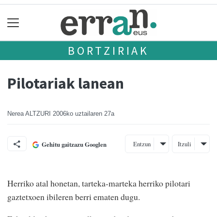
BORTZIRIAK
Pilotariak lanean
Nerea ALTZURI
2006ko uztailaren 27a
Entzun
Itzuli
Gehitu gaitzazu Googlen
Herriko atal honetan, tarteka-marteka herriko pilotari
gaztetxoen ibileren berri ematen dugu.