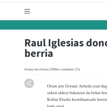
Raul Iglesias don
berria
Amaia eta Ainhoa
2006ko uztailaren 27a
Orain arte Gorane Artieda izan dugu
azken aldera bukatzen du behar hor
Kultur Etxeko koordinatzaile berri
lortu zuen.