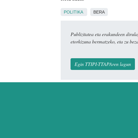
POLITIKA
BERA
Publizitatea eta erakundeen dir
etorkizuna bermatzeko, eta zu bez
Egin TTIPI-TTAPAren lagun