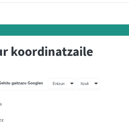
ur koordinatzaile
Gehitu gaitzazu Googlen
Entzun
Itzuli
a
ez