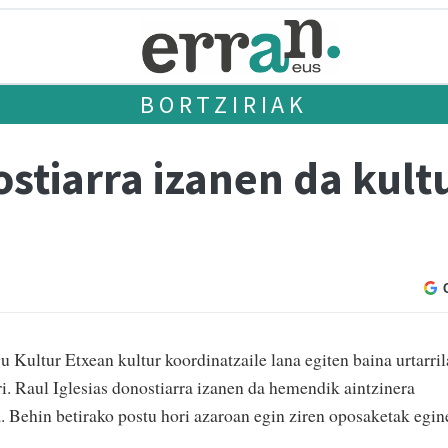
BORTZIRIAK
ostiarra izanen da kult
 Kultur Etxean kultur koordinatzaile lana egiten baina urtarril
i. Raul Iglesias donostiarra izanen da hemendik aintzinera
a. Behin betirako postu hori azaroan egin ziren oposaketak egin