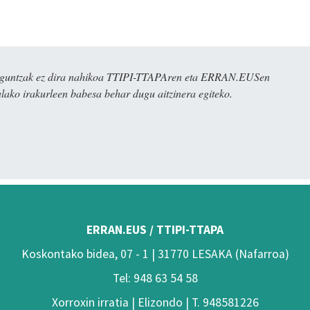
ulaguntzak ez dira nahikoa TTIPI-TTAPAren eta ERRAN.EUSen
alako irakurleen babesa behar dugu aitzinera egiteko.
ERRAN.EUS / TTIPI-TTAPA
Koskontako bidea, 07 - 1 | 31770 LESAKA (Nafarroa)
Tel: 948 63 54 58
Xorroxin irratia | Elizondo | T. 948581226