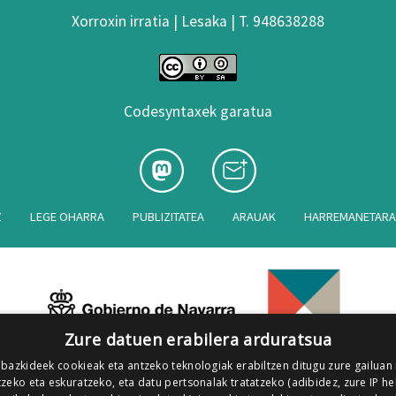
Xorroxin irratia | Lesaka | T. 948638288
Codesyntaxek garatua
Z
LEGE OHARRA
PUBLIZITATEA
ARAUAK
HARREMANETAR
Zure datuen erabilera arduratsua
 bazkideek cookieak eta antzeko teknologiak erabiltzen ditugu zure gailuan
zeko eta eskuratzeko, eta datu pertsonalak tratatzeko (adibidez, zure IP he