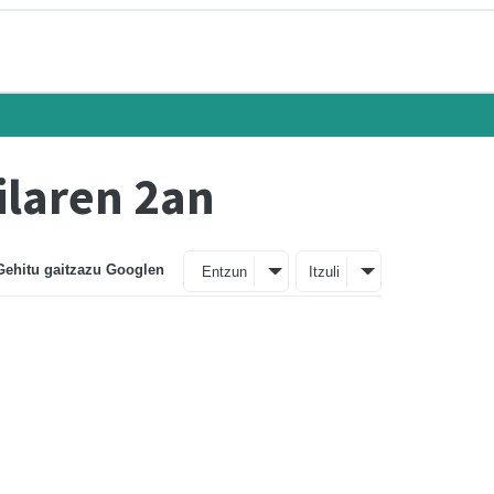
ilaren 2an
Gehitu gaitzazu Googlen
Entzun
Itzuli