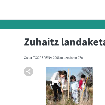
Zuhaitz landaketa
Oskar TXOPERENA
2006ko uztailaren 27a