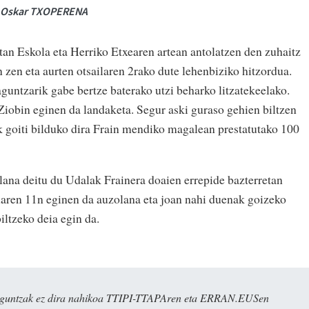
a. Oskar TXOPERENA
tan Eskola eta Herriko Etxearen artean antolatzen den zuhaitz
n zen eta aurten otsailaren 2rako dute lehenbiziko hitzordua.
guntzarik gabe bertze baterako utzi beharko litzatekeelako.
Ziobin eginen da landaketa. Segur aski guraso gehien biltzen
ik goiti bilduko dira Frain mendiko magalean prestatutako 100
olana deitu du Udalak Frainera doaien errepide bazterretan
laren 11n eginen da auzolana eta joan nahi duenak goizeko
iltzeko deia egin da.
ulaguntzak ez dira nahikoa TTIPI-TTAPAren eta ERRAN.EUSen