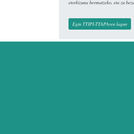
etorkizuna bermatzeko, eta zu bez
Egin TTIPI-TTAPAren lagun