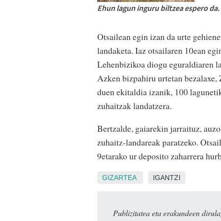
Ehun lagun inguru biltzea espero d
Otsailean egin izan da urte gehiene
landaketa. Iaz otsailaren 10ean egi
Lehenbizikoa diogu eguraldiaren la
Azken bizpahiru urtetan bezalaxe, 
duen ekitaldia izanik, 100 lagunet
zuhaitzak landatzera.
Bertzalde, gaiarekin jarraituz, auz
zuhaitz-landareak paratzeko. Otsai
9etarako ur deposito zaharrera hurb
GIZARTEA
IGANTZI
Publizitatea eta erakundeen dir