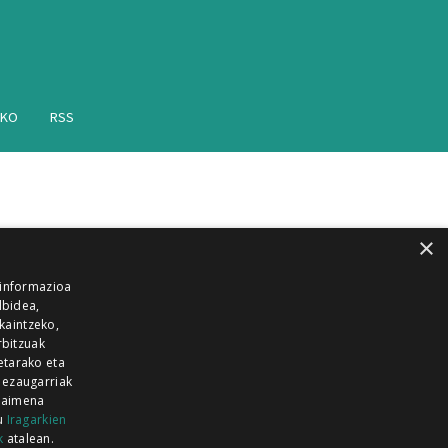
AKO
RSS
×
 informazioa
lbidea,
skaintzeko,
rbitzuak
etarako eta
 ezaugarriak
 baimena
zu
Iragarkien
k
atalean.
EITIA GUKA
AZKOITIA GUKA
BARRENA