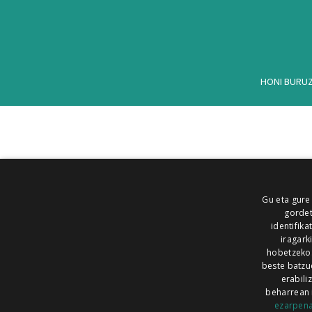
HONI BURU
Gu eta gure
gordet
identifika
iragark
hobetzeko
beste batzu
erabili
beharrean 
ezarpen
AIARALDEA
AIKOR
AIURRI
ALEA