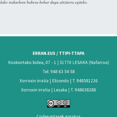
alako irakurleen babesa behar dugu aitzinera egiteko.
ERRAN.EUS / TTIPI-TTAPA
Koskontako bidea, 07 - 1 | 31770 LESAKA (Nafarroa)
Tel: 948 63 54 58
Xorroxin irratia | Elizondo | T. 948581226
Xorroxin irratia | Lesaka | T. 948638288
Codesyntaxek garatua