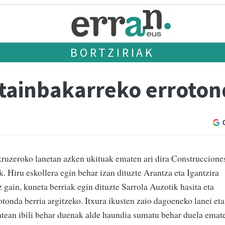
BORTZIRIAK
aztainbakarreko erroto
kruzeroko lanetan azken ukituak ematen ari dira Construccione
 Hiru eskollera egin behar izan dituzte Arantza eta Igantzira
 gain, kuneta berriak egin dituzte Sarrola Auzotik hasita eta
otonda berria argitzeko. Itxura ikusten zaio dagoeneko lanei eta
atean ibili behar duenak alde haundia sumatu behar duela emat