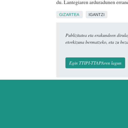
du. Lantegiaren arduradunen errane
GIZARTEA
IGANTZI
Publizitatea eta erakundeen dir
etorkizuna bermatzeko, eta zu bez
Egin TTIPI-TTAPAren lagun