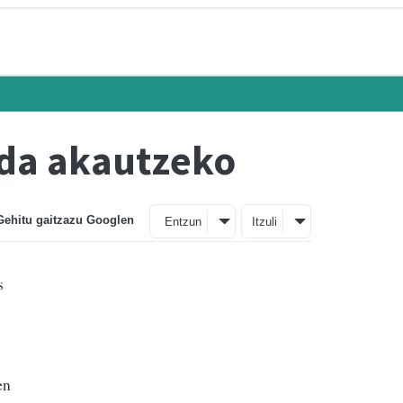
nda akautzeko
Gehitu gaitzazu Googlen
Entzun
Itzuli
s
en