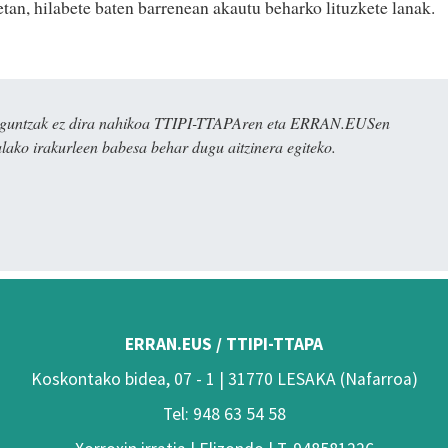
tan, hilabete baten barrenean akautu beharko lituzkete lanak.
ulaguntzak ez dira nahikoa TTIPI-TTAPAren eta ERRAN.EUSen
alako irakurleen babesa behar dugu aitzinera egiteko.
ERRAN.EUS / TTIPI-TTAPA
Koskontako bidea, 07 - 1 | 31770 LESAKA (Nafarroa)
Tel: 948 63 54 58