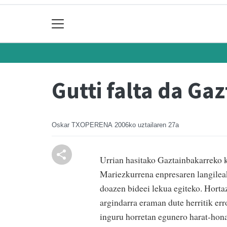
Gutti falta da G
Oskar TXOPERENA
2006ko uztailaren 27a
Urrian hasitako Gaztainbakarreko 
Mariezkurrena enpresaren langileak.
doazen bideei lekua egiteko. Hortaz
argindarra eraman dute herritik err
inguru horretan egunero harat-hon