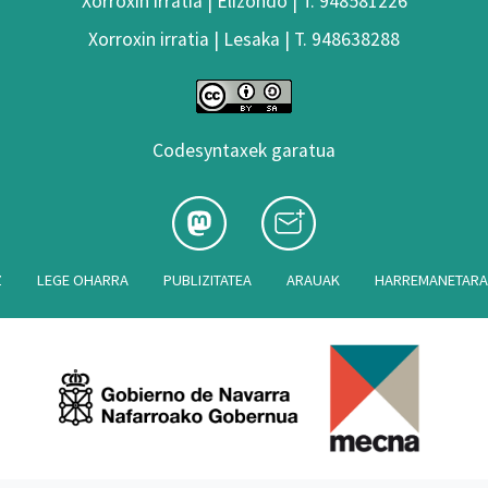
Xorroxin irratia | Elizondo | T. 948581226
Xorroxin irratia | Lesaka | T. 948638288
Codesyntaxek garatua
Z
LEGE OHARRA
PUBLIZITATEA
ARAUAK
HARREMANETAR