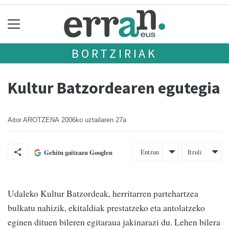
BORTZIRIAK
Kultur Batzordearen egutegia
Aitor AROTZENA
2006ko uztailaren 27a
Entzun
Itzuli
Gehitu gaitzazu Googlen
Udaleko Kultur Batzordeak, herritarren partehartzea
bulkatu nahizik, ekitaldiak prestatzeko eta antolatzeko
eginen dituen bileren egitaraua jakinarazi du. Lehen bilera