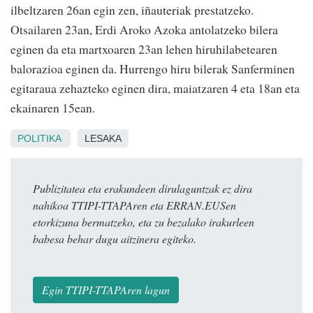
ilbeltzaren 26an egin zen, iñauteriak prestatzeko.
Otsailaren 23an, Erdi Aroko Azoka antolatzeko bilera
eginen da eta martxoaren 23an lehen hiruhilabetearen
balorazioa eginen da. Hurrengo hiru bilerak Sanferminen
egitaraua zehazteko eginen dira, maiatzaren 4 eta 18an eta
ekainaren 15ean.
POLITIKA
LESAKA
Publizitatea eta erakundeen dirulaguntzak ez dira
nahikoa TTIPI-TTAPAren eta ERRAN.EUSen
etorkizuna bermatzeko, eta zu bezalako irakurleen
babesa behar dugu aitzinera egiteko.
Egin TTIPI-TTAPAren lagun