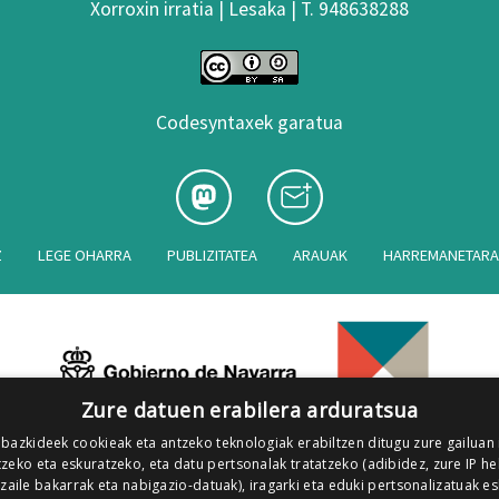
Xorroxin irratia | Lesaka | T. 948638288
Codesyntaxek garatua
Z
LEGE OHARRA
PUBLIZITATEA
ARAUAK
HARREMANETAR
Zure datuen erabilera arduratsua
 bazkideek cookieak eta antzeko teknologiak erabiltzen ditugu zure gailuan
zeko eta eskuratzeko, eta datu pertsonalak tratatzeko (adibidez, zure IP he
tzaile bakarrak eta nabigazio-datuak), iragarki eta eduki pertsonalizatuak e