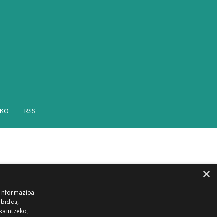
AKO
RSS
×
 informazioa
lbidea,
skaintzeko,