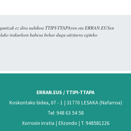
ulaguntzak ez dira nahikoa TTIPI-TTAPAren eta ERRAN.EUSen
alako irakurleen babesa behar dugu aitzinera egiteko.
ERRAN.EUS / TTIPI-TTAPA
Koskontako bidea, 07 - 1 | 31770 LESAKA (Nafarroa)
Tel: 948 63 54 58
Xorroxin irratia | Elizondo | T. 948581226