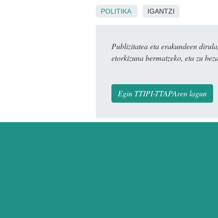
POLITIKA
IGANTZI
Publizitatea eta erakundeen dir
etorkizuna bermatzeko, eta zu bez
Egin TTIPI-TTAPAren lagun