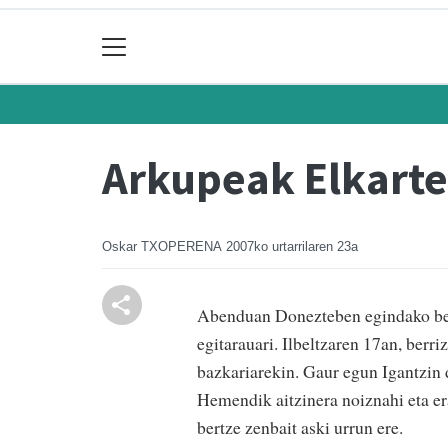
Arkupeak Elkarte
Oskar TXOPERENA
2007ko urtarrilaren 23a
Abenduan Donezteben egindako bes
egitarauari. Ilbeltzaren 17an, berr
bazkariarekin. Gaur egun Igantzin 
Hemendik aitzinera noiznahi eta era
bertze zenbait aski urrun ere.