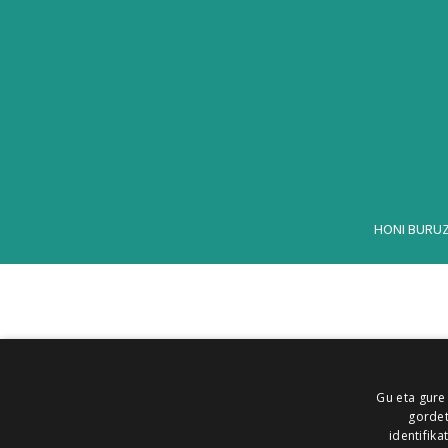
HONI BURU
Gu eta gure
gordet
identifika