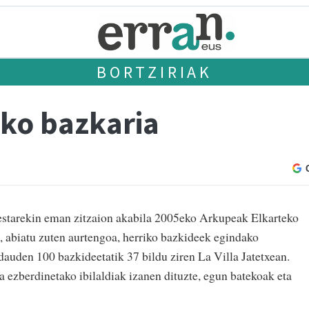
BORTZIRIAK
ko bazkaria
tarekin eman zitzaion akabila 2005eko Arkupeak Elkarteko
iz, abiatu zuten aurtengoa, herriko bazkideek egindako
dauden 100 bazkideetatik 37 bildu ziren La Villa Jatetxean.
 ezberdinetako ibilaldiak izanen dituzte, egun batekoak eta