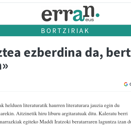
BORTZIRIAK
tea ezberdina da, bert
a»
 helduen literaturatik haurren literaturara jauzia egin du
rekin. Aitzinetik hiru liburu argitaratuak ditu. Kaleratu berri
marrazkiak egiteko Maddi Iratzoki beratarraren laguntza izan d