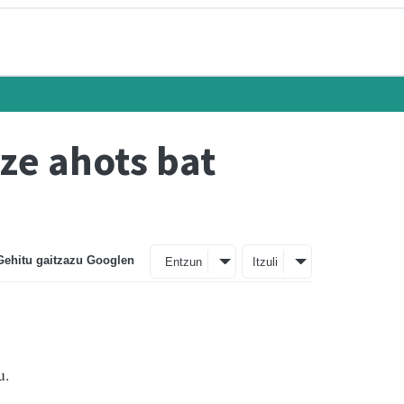
ze ahots bat
Gehitu gaitzazu Googlen
Entzun
Itzuli
u.