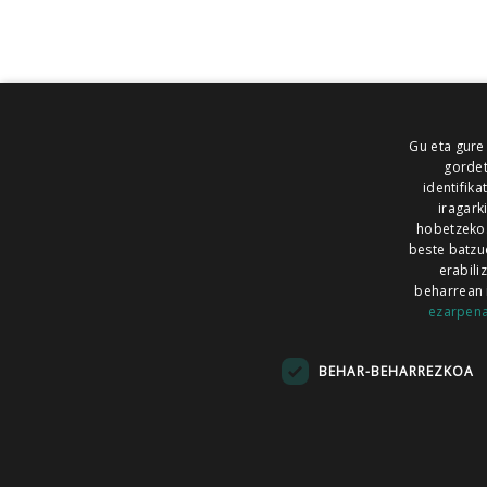
Gu eta gure
gordet
identifika
iragark
hobetzeko
beste batzu
erabili
beharrean 
ezarpen
AIARALDEA
AIKOR
AIURRI
ALEA
BEGITU
ERRAN
EUSKALERRIA IRRA
BEHAR-BEHARREZKOA
KRONIKA
MAILOPE
NOAUA
O