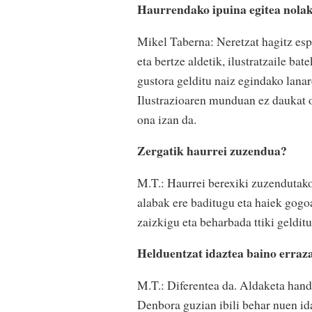
Haurrendako ipuina egitea nolak
Mikel Taberna: Neretzat hagitz espe
eta bertze aldetik, ilustratzaile ba
gustora gelditu naiz egindako lanar
Ilustrazioaren munduan ez daukat o
ona izan da.
Zergatik haurrei zuzendua?
M.T.: Haurrei berexiki zuzendutako
alabak ere baditugu eta haiek gogo
zaizkigu eta beharbada ttiki gelditu
Helduentzat idaztea baino erraza
M.T.: Diferentea da. Aldaketa handi
Denbora guzian ibili behar nuen ida